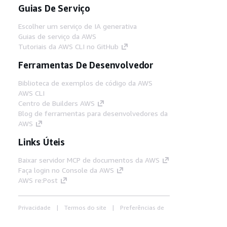
Guias De Serviço
Escolher um serviço de IA generativa
Guias de serviço da AWS
Tutoriais da AWS CLI no GitHub
Ferramentas De Desenvolvedor
Biblioteca de exemplos de código da AWS
AWS CLI
Centro de Builders AWS
Blog de ferramentas para desenvolvedores da
AWS
Links Úteis
Baixar servidor MCP de documentos da AWS
Faça login no Console da AWS
AWS re:Post
Privacidade
Termos do site
Preferências de
cookies
© 2026, Amazon Web Services, Inc. ou