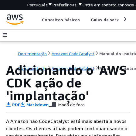
Português
Preferências
Entre em contato conosco
F
Conceitos básicos
Guias de serviço
Documentação
Amazon CodeCatalyst
Manual do usuári
Adicionando o 'AWS
Documentação
Amazon CodeCatalyst
Manual do usuári
CDK ação de
'implantação'
PDF
Markdown
Modo de foco
A Amazon não CodeCatalyst está mais aberta a novos
clientes. Os clientes atuais podem continuar usando o
serviço normalmente. Para obter mais informações,