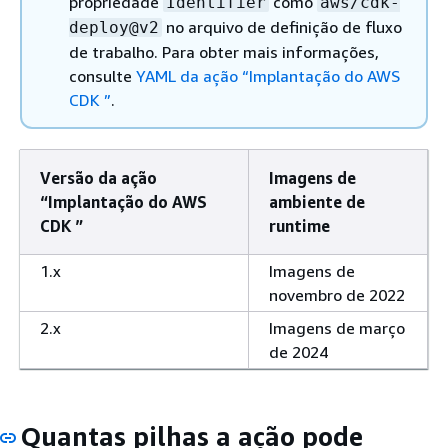
propriedade
como
Identifier
aws/cdk-
no arquivo de definição de fluxo
deploy@v2
de trabalho. Para obter mais informações,
consulte
YAML da ação “Implantação do AWS
CDK ”
.
Versão da ação
Imagens de
“Implantação do AWS
ambiente de
CDK ”
runtime
1.x
Imagens de
novembro de 2022
2.x
Imagens de março
de 2024
Quantas pilhas a ação pode