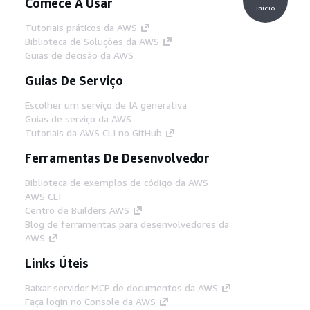
Comece A Usar
início
Tutoriais práticos da AWS
Biblioteca de Soluções da AWS
Guias de decisão da AWS
Guias De Serviço
Escolher um serviço de IA generativa
Guias de serviço da AWS
Tutoriais da AWS CLI no GitHub
Ferramentas De Desenvolvedor
Biblioteca de exemplos de código da AWS
AWS CLI
Centro de Builders AWS
Blog de ferramentas para desenvolvedores da
AWS
Links Úteis
Baixar servidor MCP de documentos da AWS
Faça login no Console da AWS