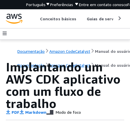
Português
Preferências
Entre em contato conosco
F
Conceitos básicos
Guias de serviço
Documentação
Amazon CodeCatalyst
Manual do usuári
Implantando um
Documentação
Amazon CodeCatalyst
Manual do usuári
AWS CDK aplicativo
com um fluxo de
trabalho
PDF
Markdown
Modo de foco