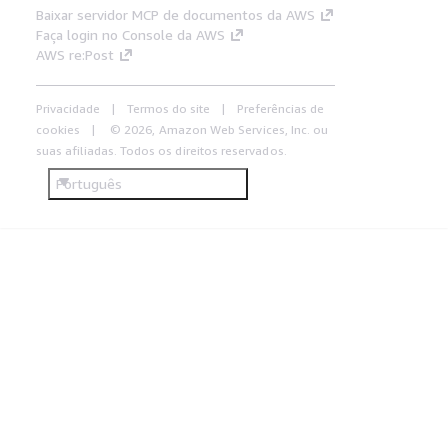
Baixar servidor MCP de documentos da AWS
Faça login no Console da AWS
AWS re:Post
Privacidade
Termos do site
Preferências de
cookies
© 2026, Amazon Web Services, Inc. ou
suas afiliadas. Todos os direitos reservados.
Português