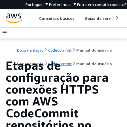
Português
Preferências
Entre em contato conosco
F
Conceitos básicos
Guias de serviço
Documentação
CodeCommit
Manual do usuário
Etapas de
Documentação
CodeCommit
Manual do usuário
configuração para
conexões HTTPS
com AWS
CodeCommit
repositórios no