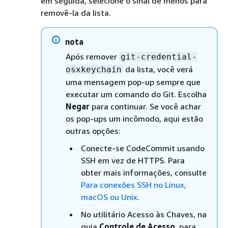
em seguida, selecione o sinal de menos para
removê-la da lista.
nota
Após remover
git-credential-
da lista, você verá
osxkeychain
uma mensagem pop-up sempre que
executar um comando do Git. Escolha
Negar
para continuar. Se você achar
os pop-ups um incômodo, aqui estão
outras opções:
Conecte-se CodeCommit usando
SSH em vez de HTTPS. Para
obter mais informações, consulte
Para conexões SSH no Linux,
macOS ou Unix
.
No utilitário Acesso às Chaves, na
guia
Controle de Acesso
, para