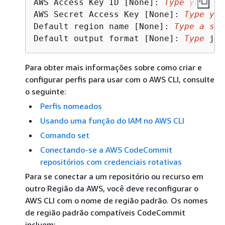
AWS Access Key ID [None]: 
Type your IA
AWS Secret Access Key [None]: 
Type you
Default region name [None]: 
Type a sup
Default output format [None]: 
Type
 jso
Para obter mais informações sobre como criar e
configurar perfis para usar com o AWS CLI, consulte
o seguinte:
Perfis nomeados
Usando uma função do IAM no AWS CLI
Comando set
Conectando-se a AWS CodeCommit
repositórios com credenciais rotativas
Para se conectar a um repositório ou recurso em
outro Região da AWS, você deve reconfigurar o
AWS CLI com o nome de região padrão. Os nomes
de região padrão compatíveis CodeCommit
incluem: