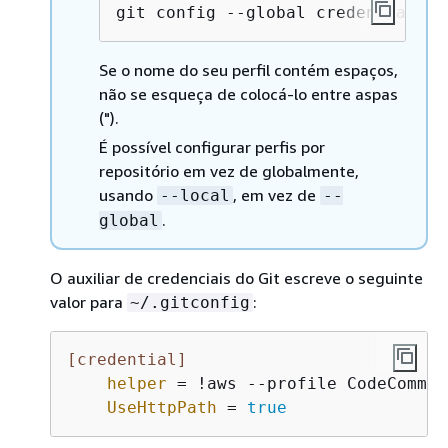
git config --global credential.he
Se o nome do seu perfil contém espaços,
não se esqueça de colocá-lo entre aspas
(").
É possível configurar perfis por
repositório em vez de globalmente,
usando
, em vez de
--local
--
.
global
O auxiliar de credenciais do Git escreve o seguinte
valor para
:
~/.gitconfig
[credential]
helper
 = !aws --profile CodeCommit
UseHttpPath
 = 
true