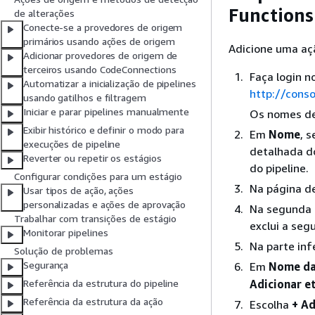
Functions
de alterações
Conecte-se a provedores de origem
primários usando ações de origem
Adicione uma açã
Adicionar provedores de origem de
terceiros usando CodeConnections
Faça login 
Automatizar a inicialização de pipelines
http://cons
usando gatilhos e filtragem
Iniciar e parar pipelines manualmente
Os nomes de 
Exibir histórico e definir o modo para
Em
Nome
, 
execuções de pipeline
detalhada do
Reverter ou repetir os estágios
do pipeline.
Configurar condições para um estágio
Na página de
Usar tipos de ação, ações
personalizadas e ações de aprovação
Na segunda e
Trabalhar com transições de estágio
exclui a seg
Monitorar pipelines
Na parte inf
Solução de problemas
Segurança
Em
Nome da
Adicionar e
Referência da estrutura do pipeline
Referência da estrutura da ação
Escolha
+ Ad