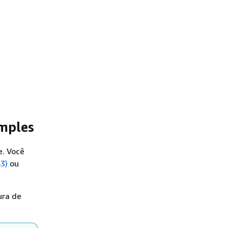
imples
e. Você
S3)
ou
ura de