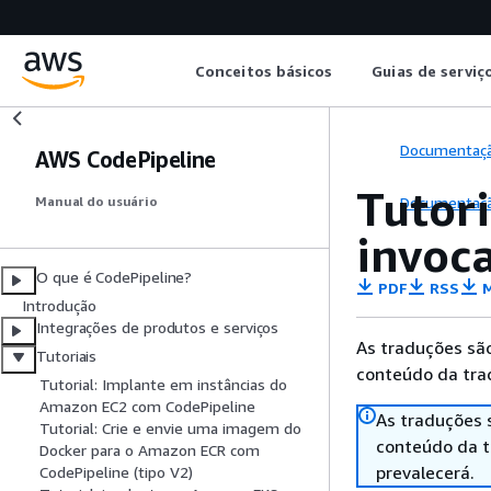
Conceitos básicos
Guias de serviç
Documentaç
AWS CodePipeline
Tutor
Documentaç
Manual do usuário
invoc
O que é CodePipeline?
PDF
RSS
M
Introdução
Integrações de produtos e serviços
As traduções são
Tutoriais
conteúdo da trad
Tutorial: Implante em instâncias do
Amazon EC2 com CodePipeline
As traduções 
Tutorial: Crie e envie uma imagem do
conteúdo da tr
Docker para o Amazon ECR com
prevalecerá.
CodePipeline (tipo V2)