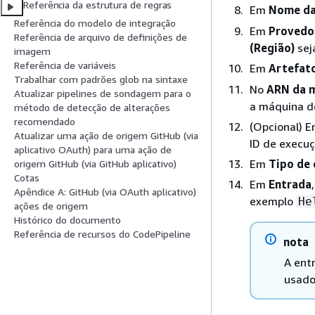
Referência da estrutura de regras
Em
Nome da
Referência do modelo de integração
Em
Provedo
Referência de arquivo de definições de
(Região)
seja
imagem
Referência de variáveis
Em
Artefat
Trabalhar com padrões glob na sintaxe
No
ARN da m
Atualizar pipelines de sondagem para o
a máquina d
método de detecção de alterações
recomendado
(Opcional) 
Atualizar uma ação de origem GitHub (via
ID de execu
aplicativo OAuth) para uma ação de
Em
Tipo de
origem GitHub (via GitHub aplicativo)
Cotas
Em
Entrada
Apêndice A: GitHub (via OAuth aplicativo)
exemplo
He
ações de origem
Histórico do documento
Referência de recursos do CodePipeline
nota
A ent
usado