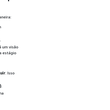
aneira:
m
.
rá um visão
a estágio
luir
. Isso
)
.
lha