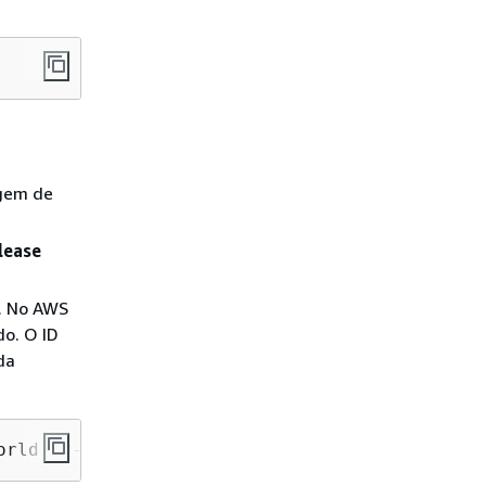
gem de
lease
. No AWS
do. O ID
da
orld:my-prefix-0d9a0900-3609-4ebc-925e-83d961