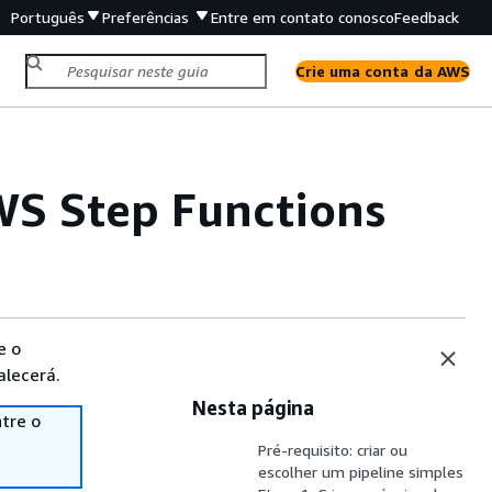
Português
Preferências
Entre em contato conosco
Feedback
Crie uma conta da AWS
WS Step Functions
e o
alecerá.
Nesta página
tre o
Pré-requisito: criar ou
escolher um pipeline simples