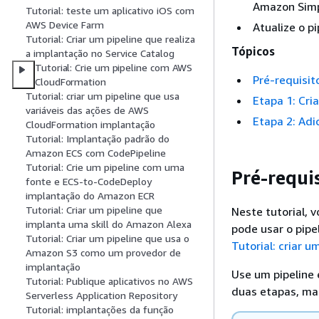
Amazon Simp
Tutorial: teste um aplicativo iOS com
AWS Device Farm
Atualize o p
Tutorial: Criar um pipeline que realiza
Tópicos
a implantação no Service Catalog
Tutorial: Crie um pipeline com AWS
Pré-requisit
CloudFormation
Tutorial: criar um pipeline que usa
Etapa 1: Cri
variáveis das ações de AWS
Etapa 2: Adi
CloudFormation implantação
Tutorial: Implantação padrão do
Amazon ECS com CodePipeline
Tutorial: Crie um pipeline com uma
Pré-requis
fonte e ECS-to-CodeDeploy
implantação do Amazon ECR
Tutorial: Criar um pipeline que
Neste tutorial, 
implanta uma skill do Amazon Alexa
pode usar o pipe
Tutorial: Criar um pipeline que usa o
Tutorial: criar 
Amazon S3 como um provedor de
implantação
Use um pipeline
Tutorial: Publique aplicativos no AWS
duas etapas, ma
Serverless Application Repository
Tutorial: implantações da função