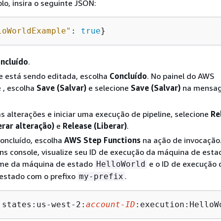
o, insira o seguinte JSON:
loWorldExample"
: 
true
}
ncluído
.
e está sendo editada, escolha
Concluído
. No painel do AWS
 , escolha
Save (Salvar)
e selecione
Save (Salvar)
na mensa
as alterações e iniciar uma execução de pipeline, selecione
Re
erar alteração)
e
Release (Liberar)
.
concluído, escolha
AWS Step Functions
na ação de invocação
ns console, visualize seu ID de execução da máquina de esta
me da máquina de estado
e o ID de execução 
HelloWorld
estado com o prefixo
.
my-prefix
:states:us-west-2:
account-ID
:execution:HelloW