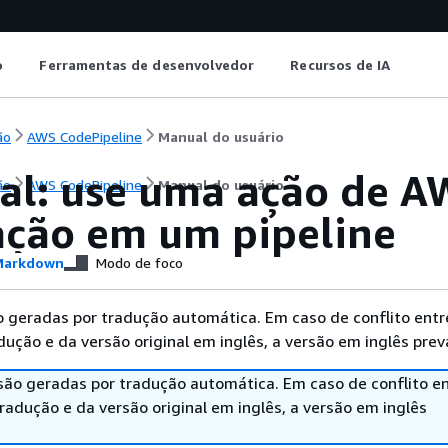
o
Ferramentas de desenvolvedor
Recursos de IA
ão
AWS CodePipeline
Manual do usuário
ial: use uma ação de A
ão
AWS CodePipeline
Manual do usuário
ação em um pipeline
arkdown
Modo de foco
 geradas por tradução automática. Em caso de conflito entr
ução e da versão original em inglês, a versão em inglês prev
são geradas por tradução automática. Em caso de conflito en
adução e da versão original em inglês, a versão em inglês