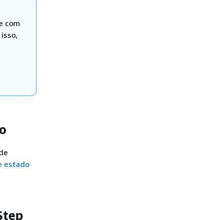
ne com
isso,
lo
 de
e estado
Step