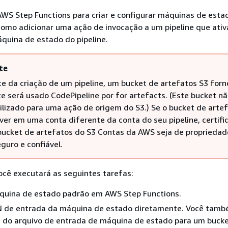
WS Step Functions para criar e configurar máquinas de esta
como adicionar uma ação de invocação a um pipeline que ativ
quina de estado do pipeline.
te
e da criação de um pipeline, um bucket de artefatos S3 forn
te será usado CodePipeline por for artefacts. (Este bucket nã
lizado para uma ação de origem do S3.) Se o bucket de arte
iver em uma conta diferente da conta do seu pipeline, certif
bucket de artefatos do S3 Contas da AWS seja de propriedad
guro e confiável.
você executará as seguintes tarefas:
quina de estado padrão em AWS Step Functions.
ON de entrada da máquina de estado diretamente. Você tam
d do arquivo de entrada de máquina de estado para um buck