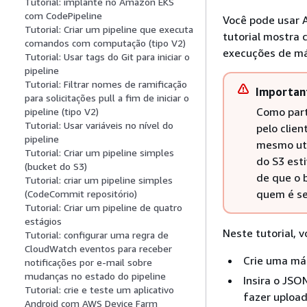
Tutorial: implante no Amazon EKS
com CodePipeline
Você pode usar A
Tutorial: Criar um pipeline que executa
tutorial mostra 
comandos com computação (tipo V2)
execuções de má
Tutorial: Usar tags do Git para iniciar o
pipeline
Tutorial: Filtrar nomes de ramificação
Importan
para solicitações pull a fim de iniciar o
Como part
pipeline (tipo V2)
Tutorial: Usar variáveis no nível do
pelo clien
pipeline
mesmo uti
Tutorial: Criar um pipeline simples
do S3 est
(bucket do S3)
de que o 
Tutorial: criar um pipeline simples
quem é se
(CodeCommit repositório)
Tutorial: Criar um pipeline de quatro
estágios
Neste tutorial, 
Tutorial: configurar uma regra de
CloudWatch eventos para receber
Crie uma má
notificações por e-mail sobre
mudanças no estado do pipeline
Insira o JS
Tutorial: crie e teste um aplicativo
fazer uploa
Android com AWS Device Farm