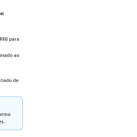
on
ARN) para
ionado ao
stado de
termo
es.