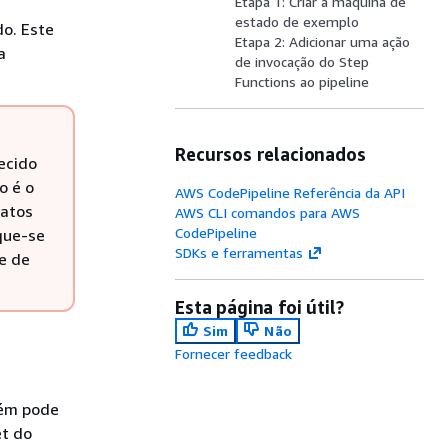
Etapa 1: Criar a máquina de
estado de exemplo
do. Este
Etapa 2: Adicionar uma ação
a
de invocação do Step
Functions ao pipeline
Recursos relacionados
ecido
o é o
AWS CodePipeline Referência da API
fatos
AWS CLI comandos para AWS
CodePipeline
ique-se
SDKs e ferramentas
e de
Esta página foi útil?
Sim
Não
Fornecer feedback
bém pode
et do