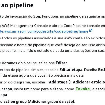
 ao pipeline
o de invocação do Step Functions ao pipeline da seguinte m
no AWS Management Console e abra o CodePipeline console e
ole.aws.amazon. com/codesuite/codepipeline/home
.
todos os pipelines associados à sua AWS conta são exibidos
selecione o nome do pipeline que você deseja editar. Isso abri
 pipeline, incluindo o estado de cada uma das ações em cad
 detalhes do pipeline, selecione
Editar
.
tapa do pipeline simples, escolha
Editar etapa
. Escolha
Exc
unda etapa agora que você não precisa mais dela.
erior do diagrama, escolha
+ Add stage (+ Adicionar estágio
 etapa
, insira um nome para a etapa, como
, e esco
Invoke
tapa
.
d action group (Adicionar grupo de ação)
.