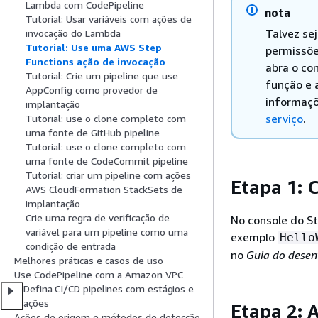
Lambda com CodePipeline
nota
Tutorial: Usar variáveis com ações de
Talvez se
invocação do Lambda
Tutorial: Use uma AWS Step
permissõe
Functions ação de invocação
abra o co
Tutorial: Crie um pipeline que use
função e 
AppConfig como provedor de
informaçõ
implantação
serviço
.
Tutorial: use o clone completo com
uma fonte de GitHub pipeline
Tutorial: use o clone completo com
uma fonte de CodeCommit pipeline
Tutorial: criar um pipeline com ações
Etapa 1: 
AWS CloudFormation StackSets de
implantação
Crie uma regra de verificação de
No console do S
variável para um pipeline como uma
exemplo
Hello
condição de entrada
no
Guia do desen
Melhores práticas e casos de uso
Use CodePipeline com a Amazon VPC
Defina CI/CD pipelines com estágios e
ações
Etapa 2: 
Ações de origem e métodos de detecção