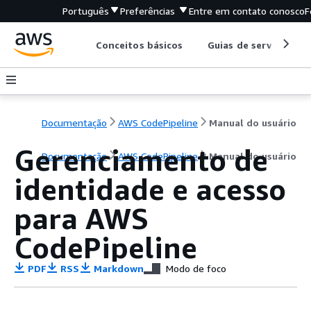
Português
Preferências
Entre em contato conosco
F
Conceitos básicos
Guias de serviço
Documentação
AWS CodePipeline
Manual do usuário
Gerenciamento de
Documentação
AWS CodePipeline
Manual do usuário
identidade e acesso
para AWS
CodePipeline
PDF
RSS
Markdown
Modo de foco