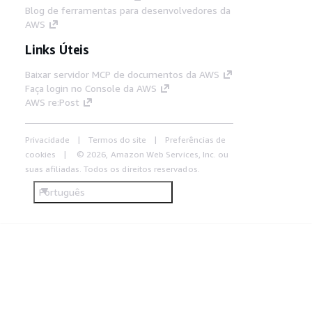
Blog de ferramentas para desenvolvedores da
AWS
Links Úteis
Baixar servidor MCP de documentos da AWS
Faça login no Console da AWS
AWS re:Post
Privacidade
Termos do site
Preferências de
cookies
© 2026, Amazon Web Services, Inc. ou
suas afiliadas. Todos os direitos reservados.
Português