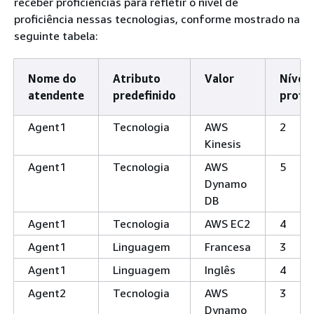
receber proficiências para refletir o nível de
proficiência nessas tecnologias, conforme mostrado na
seguinte tabela:
Nome do
Atributo
Valor
Nível 
atendente
predefinido
profic
Agent1
Tecnologia
AWS
2
Kinesis
Agent1
Tecnologia
AWS
5
Dynamo
DB
Agent1
Tecnologia
AWS EC2
4
Agent1
Linguagem
Francesa
3
Agent1
Linguagem
Inglês
4
Agent2
Tecnologia
AWS
3
Dynamo