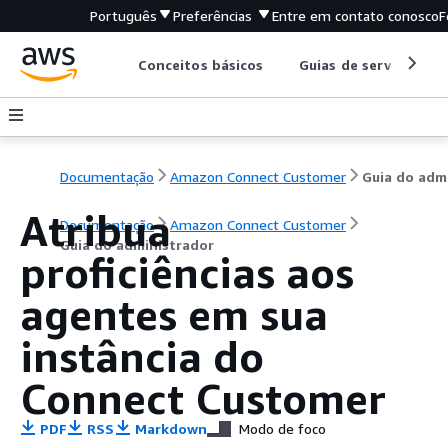
Português
Preferências
Entre em contato conosco
F
Conceitos básicos
Guias de serviço
Documentação
Amazon Connect Customer
Atribua
Documentação
Amazon Connect Customer
Guia do administrador
proficiências aos
agentes em sua
instância do
Connect Customer
PDF
RSS
Markdown
Modo de foco