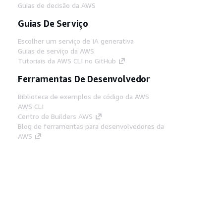
Guias de decisão da AWS
Guias De Serviço
Escolher um serviço de IA generativa
Guias de serviço da AWS
Tutoriais da AWS CLI no GitHub
Ferramentas De Desenvolvedor
Biblioteca de exemplos de código da AWS
AWS CLI
Centro de Builders AWS
Blog de ferramentas para desenvolvedores da
AWS
Links Úteis
Baixar servidor MCP de documentos da AWS
Faça login no Console da AWS
AWS re:Post
Privacidade
Termos do site
Preferências de