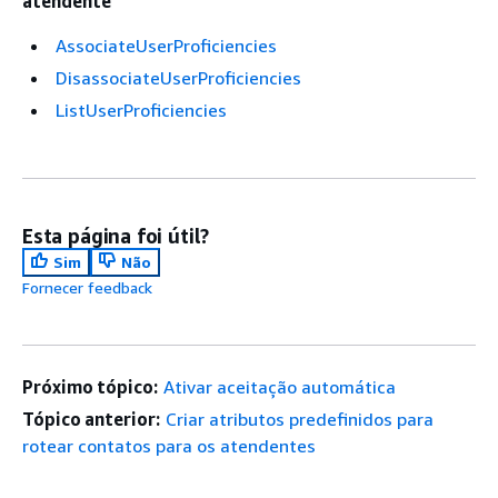
atendente
AssociateUserProficiencies
DisassociateUserProficiencies
ListUserProficiencies
Esta página foi útil?
Sim
Não
Fornecer feedback
Próximo tópico:
Ativar aceitação automática
Tópico anterior:
Criar atributos predefinidos para
rotear contatos para os atendentes