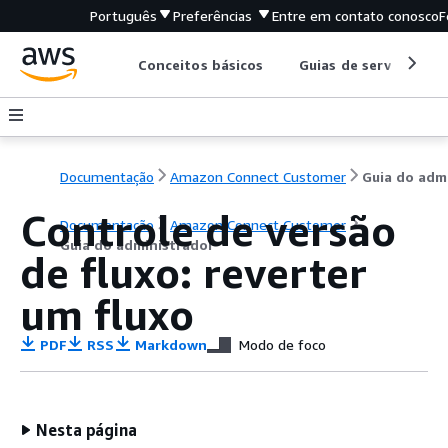
Português
Preferências
Entre em contato conosco
F
Conceitos básicos
Guias de serviço
Documentação
Amazon Connect Customer
Controle de versão
Documentação
Amazon Connect Customer
Guia do administrador
de fluxo: reverter
um fluxo
PDF
RSS
Markdown
Modo de foco
Nesta página