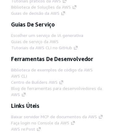
Tutoriais práticos da AWS
Biblioteca de Soluções da AWS
Guias de decisão da AWS
Guias De Serviço
Escolher um serviço de IA generativa
Guias de serviço da AWS
Tutoriais da AWS CLI no GitHub
Ferramentas De Desenvolvedor
Biblioteca de exemplos de código da AWS
AWS CLI
Centro de Builders AWS
Blog de ferramentas para desenvolvedores da
AWS
Links Úteis
Baixar servidor MCP de documentos da AWS
Faça login no Console da AWS
AWS re:Post