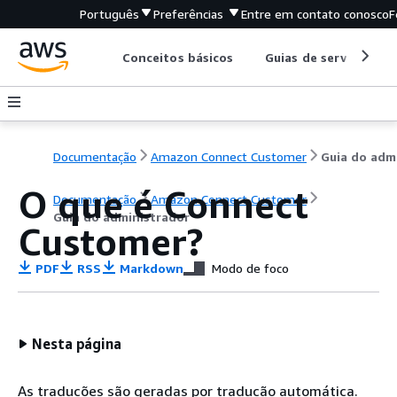
Português
Preferências
Entre em contato conosco
F
Conceitos básicos
Guias de serviço
Documentação
Amazon Connect Customer
O que é Connect
Documentação
Amazon Connect Customer
Guia do administrador
Customer?
PDF
RSS
Markdown
Modo de foco
Nesta página
As traduções são geradas por tradução automática.