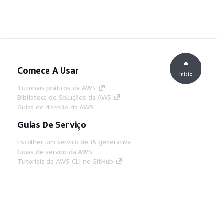
Comece A Usar
início
Tutoriais práticos da AWS
Biblioteca de Soluções da AWS
Guias de decisão da AWS
Guias De Serviço
Escolher um serviço de IA generativa
Guias de serviço da AWS
Tutoriais da AWS CLI no GitHub
Ferramentas De Desenvolvedor
Biblioteca de exemplos de código da AWS
AWS CLI
Centro de Builders AWS