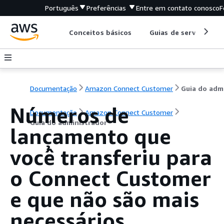
Português
Preferências
Entre em contato conosco
F
Conceitos básicos
Guias de serviço
Documentação
Amazon Connect Customer
Números de
Documentação
Amazon Connect Customer
Guia do administrador
lançamento que
você transferiu para
o Connect Customer
e que não são mais
necessários