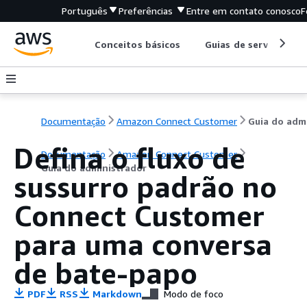
Português
Preferências
Entre em contato conosco
F
Conceitos básicos
Guias de serviço
Documentação
Amazon Connect Customer
Defina o fluxo de
Documentação
Amazon Connect Customer
Guia do administrador
sussurro padrão no
Connect Customer
para uma conversa
de bate-papo
PDF
RSS
Markdown
Modo de foco