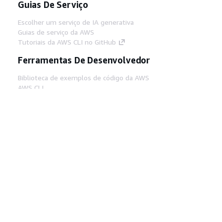
Guias De Serviço
Escolher um serviço de IA generativa
Guias de serviço da AWS
Tutoriais da AWS CLI no GitHub
Ferramentas De Desenvolvedor
Biblioteca de exemplos de código da AWS
AWS CLI
Centro de Builders AWS
Blog de ferramentas para desenvolvedores da
AWS
Links Úteis
Baixar servidor MCP de documentos da AWS
Faça login no Console da AWS
AWS re:Post
Privacidade
Termos do site
Preferências de
cookies
© 2026, Amazon Web Services, Inc. ou
suas afiliadas. Todos os direitos reservados.