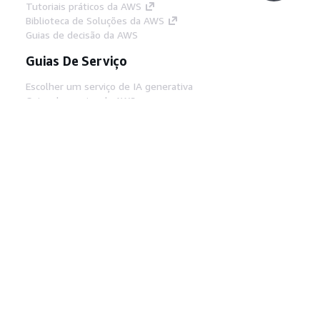
Tutoriais práticos da AWS
Biblioteca de Soluções da AWS
Guias de decisão da AWS
Guias De Serviço
Escolher um serviço de IA generativa
Guias de serviço da AWS
Tutoriais da AWS CLI no GitHub
Ferramentas De Desenvolvedor
Biblioteca de exemplos de código da AWS
AWS CLI
Centro de Builders AWS
Blog de ferramentas para desenvolvedores da
AWS
Links Úteis
Baixar servidor MCP de documentos da AWS
Faça login no Console da AWS
AWS re:Post