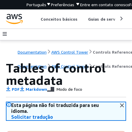
Português
Preferências
Entre em contato conosco
F
Conceitos básicos
Guias de serviço
Documentation
AWS Control Tower
Tables of control
Documentation
AWS Control Tower
Controls Referenc
metadata
PDF
Markdown
Modo de foco
Esta página não foi traduzida para seu
idioma.
Solicitar tradução