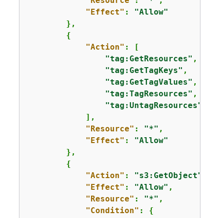
"Resource"
: 
"*"
,

"Effect"
: 
"Allow"
        },

{
"Action"
: [

"tag:GetResources"
,

"tag:GetTagKeys"
,

"tag:GetTagValues"
,

"tag:TagResources"
,

"tag:UntagResources"
            ],

"Resource"
: 
"*"
,

"Effect"
: 
"Allow"
        },

{
"Action"
: 
"s3:GetObject"
,

"Effect"
: 
"Allow"
,

"Resource"
: 
"*"
,

"Condition"
: 
{