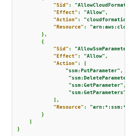
"Sid"
: 
"AllowCloudFormation
"Effect"
: 
"Allow"
,

"Action"
: 
"cloudformation:*
"Resource"
: 
"arn:aws:cloudf
        },

{
"Sid"
: 
"AllowSsmParameterAc
"Effect"
: 
"Allow"
,

"Action"
: [

"ssm:PutParameter"
,

"ssm:DeleteParameter"
,

"ssm:GetParameter"
,

"ssm:GetParameters"
            ],

"Resource"
: 
"arn:*:ssm:*:*:
        }

    ]

}