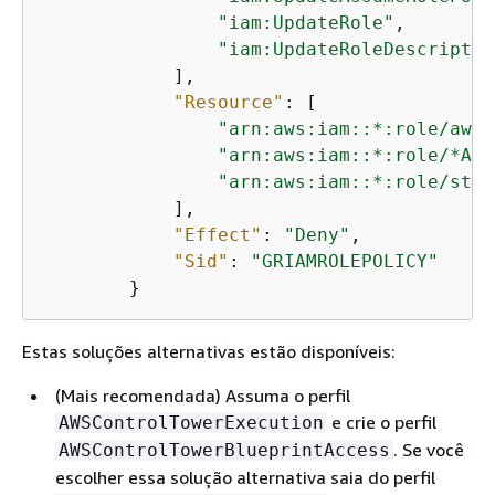
"iam:UpdateRole"
,

"iam:UpdateRoleDescriptio
            ],

"Resource"
: [

"arn:aws:iam::*:role/aws-
"arn:aws:iam::*:role/*AWS
"arn:aws:iam::*:role/stac
            ],

"Effect"
: 
"Deny"
,

"Sid"
: 
"GRIAMROLEPOLICY"
        }
Estas soluções alternativas estão disponíveis:
(Mais recomendada) Assuma o perfil
e crie o perfil
AWSControlTowerExecution
. Se você
AWSControlTowerBlueprintAccess
escolher essa solução alternativa saia do perfil