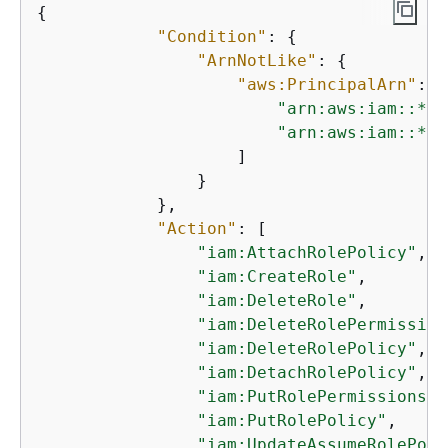
{
"Condition"
: 
{
"ArnNotLike"
: 
{
"aws:PrincipalArn"
: [

"arn:aws:iam::*:r
"arn:aws:iam::*:r
                    ]

                }

            },

"Action"
: [

"iam:AttachRolePolicy"
,

"iam:CreateRole"
,

"iam:DeleteRole"
,

"iam:DeleteRolePermission
"iam:DeleteRolePolicy"
,

"iam:DetachRolePolicy"
,

"iam:PutRolePermissionsBo
"iam:PutRolePolicy"
,

"iam:UpdateAssumeRolePoli