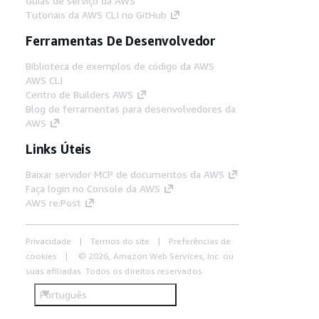
Guias de serviço da AWS
Tutoriais da AWS CLI no GitHub
Ferramentas De Desenvolvedor
Biblioteca de exemplos de código da AWS
AWS CLI
Centro de Builders AWS
Blog de ferramentas para desenvolvedores da
AWS
Links Úteis
Baixar servidor MCP de documentos da AWS
Faça login no Console da AWS
AWS re:Post
Privacidade
Termos do site
Preferências de
cookies
© 2026, Amazon Web Services, Inc. ou
suas afiliadas. Todos os direitos reservados.
Português