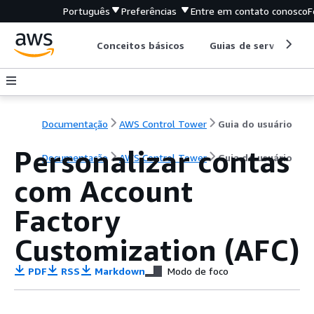
Português
Preferências
Entre em contato conosco
F
Conceitos básicos
Guias de serviço
Documentação
AWS Control Tower
Guia do usuário
Personalizar contas
Documentação
AWS Control Tower
Guia do usuário
com Account
Factory
Customization (AFC)
PDF
RSS
Markdown
Modo de foco