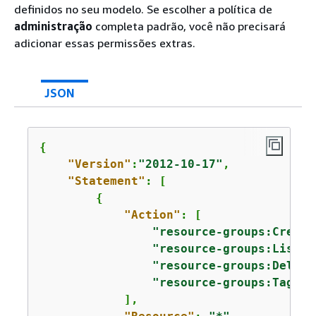
definidos no seu modelo. Se escolher a política de
administração
completa padrão, você não precisará
adicionar essas permissões extras.
JSON
{
"Version"
:
"2012-10-17"
,

"Statement"
: [

{
"Action"
: [

"resource-groups:Create
"resource-groups:ListGr
"resource-groups:Delete
"resource-groups:Tag"
            ],
