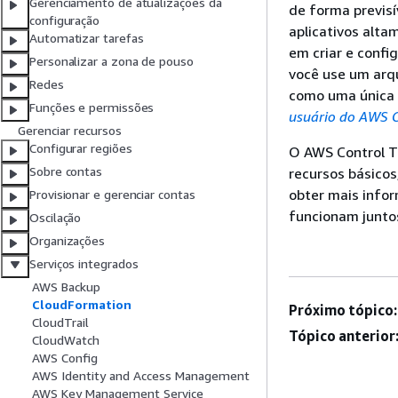
Gerenciamento de atualizações da
de forma previsí
configuração
aplicativos alta
Automatizar tarefas
em criar e confi
Personalizar a zona de pouso
você use um arqu
Redes
como uma única 
Funções e permissões
usuário do AWS 
Gerenciar recursos
Configurar regiões
O AWS Control T
Sobre contas
recursos básico
obter mais info
Provisionar e gerenciar contas
funcionam junto
Oscilação
Organizações
Serviços integrados
AWS Backup
CloudFormation
Próximo tópico:
CloudTrail
Tópico anterior
CloudWatch
AWS Config
AWS Identity and Access Management
AWS Key Management Service