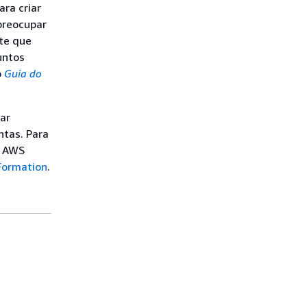
ara criar
preocupar
ite que
untos
o
Guia do
ar
ntas. Para
o AWS
Formation
.