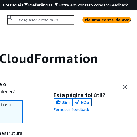
Português
Preferências
Entre em contato conosco
Feedback
Crie uma conta da AWS
 CloudFormation
e o
alecerá.
Esta página foi útil?
Sim
Não
tre o
Fornecer feedback
aestrutura