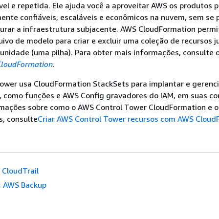
vel e repetida. Ele ajuda você a aproveitar AWS os produtos p
mente confiáveis, escaláveis e econômicos na nuvem, sem se 
gurar a infraestrutura subjacente. AWS CloudFormation perm
ivo de modelo para criar e excluir uma coleção de recursos j
unidade (uma pilha). Para obter mais informações, consulte 
CloudFormation
.
ower usa CloudFormation StackSets para implantar e gerenci
s, como funções e AWS Config gravadores do IAM, em suas co
rmações sobre como o AWS Control Tower CloudFormation e 
s, consulte
Criar AWS Control Tower recursos com AWS Cloud
CloudTrail
:
AWS Backup