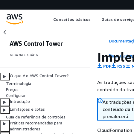
Conceitos básicos
Guias de serviç
Documentaç
AWS Control Tower
Imple
Documentaç
Guia do usuário
PDF
RSS
M
O que é o AWS Control Tower?
As traduções são
Terminologia
conteúdo da trad
Preços
Configurar
Introdução
As traduções 
conteúdo da tr
Limitações e cotas
prevalecerá.
Guia de referência de controles
Práticas recomendadas para
administradores
CloudFormation p