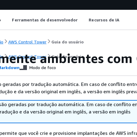
o
Ferramentas de desenvolvedor
Recursos de IA
ão
AWS Control Tower
Guia do usuário
mente ambientes com
ão
AWS Control Tower
Guia do usuário
arkdown
Modo de foco
 geradas por tradução automática. Em caso de conflito entr
ução e da versão original em inglês, a versão em inglês prev
são geradas por tradução automática. Em caso de conflito en
adução e da versão original em inglês, a versão em inglês
ermite que você crie e provisione implantações de AWS infr