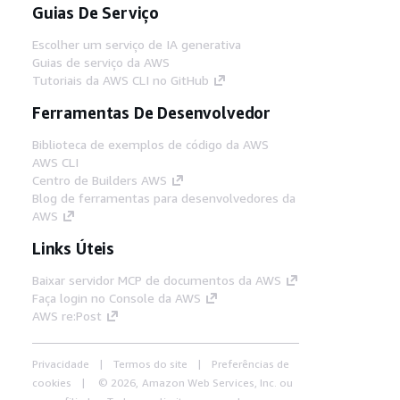
Guias De Serviço
Escolher um serviço de IA generativa
Guias de serviço da AWS
Tutoriais da AWS CLI no GitHub
Ferramentas De Desenvolvedor
Biblioteca de exemplos de código da AWS
AWS CLI
Centro de Builders AWS
Blog de ferramentas para desenvolvedores da
AWS
Links Úteis
Baixar servidor MCP de documentos da AWS
Faça login no Console da AWS
AWS re:Post
Privacidade
Termos do site
Preferências de
cookies
© 2026, Amazon Web Services, Inc. ou