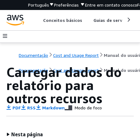
Português
Preferências
Entre em contato conosco
F
Conceitos básicos
Guias de serviço
Documentação
Cost and Usage Report
Manual do usuár
Carregar dados do
Documentação
Cost and Usage Report
Manual do usuár
relatório para
outros recursos
PDF
RSS
Markdown
Modo de foco
Nesta página