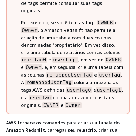
de tags permite consultar suas tags
originais.
Por exemplo, se você tem as tags
e
OWNER
, o Amazon Redshift não permite a
Owner
criação de uma tabela com duas colunas
denominadas "proprietário". Em vez disso,
crie uma tabela de relatórios com as colunas
e
, em vez de
userTag0
userTag1
OWNER
e
, e, em seguida, crie uma tabela com
Owner
as colunas
e
.
remappedUserTag
userTag
A
coluna armazena as
remappedUserTag
tags AWS definidas
e
,
userTag0
userTag1
e a
coluna armazena suas tags
userTag
originais,
e
OWNER
Owner
AWS fornece os comandos para criar sua tabela do
Amazon Redshift, carregar seu relatório, criar sua