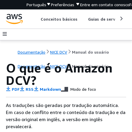
Português
Preferências
Entre em contato conosco
F
Conceitos básicos
Guias de serviço
Documentação
NICE DCV
Manual do usuário
O que é o Amazon
Documentação
NICE DCV
Manual do usuário
DCV?
PDF
RSS
Markdown
Modo de foco
As traduções são geradas por tradução automática.
Em caso de conflito entre o conteúdo da tradução e da
versão original em inglês, a versão em inglês
prevalecerá.