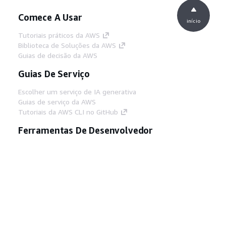
Comece A Usar
início
Tutoriais práticos da AWS
Biblioteca de Soluções da AWS
Guias de decisão da AWS
Guias De Serviço
Escolher um serviço de IA generativa
Guias de serviço da AWS
Tutoriais da AWS CLI no GitHub
Ferramentas De Desenvolvedor
Biblioteca de exemplos de código da AWS
AWS CLI
Centro de Builders AWS
Blog de ferramentas para desenvolvedores da
AWS
Links Úteis
Baixar servidor MCP de documentos da AWS