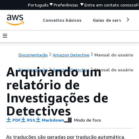
Português
Preferências
Entre em contato conosco
F
Conceitos básicos
Guias de serviço
Documentação
Amazon Detective
Manual do usuário
Arquivando um
Documentação
Amazon Detective
Manual do usuário
relatório de
Investigações de
Detectives
PDF
RSS
Markdown
Modo de foco
As traduções são geradas por tradução automática.