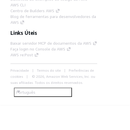
AWS CLI
Centro de Builders AWS
Blog de ferramentas para desenvolvedores da
AWS
Links Úteis
Baixar servidor MCP de documentos da AWS
Faça login no Console da AWS
AWS re:Post
Privacidade
Termos do site
Preferências de
cookies
© 2026, Amazon Web Services, Inc. ou
suas afiliadas. Todos os direitos reservados.
Português