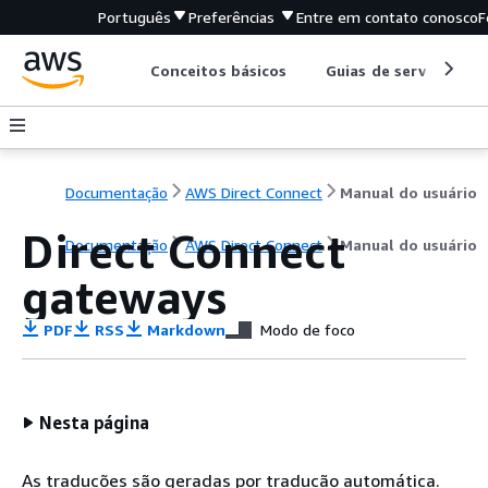
Português
Preferências
Entre em contato conosco
F
Conceitos básicos
Guias de serviço
Documentação
AWS Direct Connect
Manual do usuário
Direct Connect
Documentação
AWS Direct Connect
Manual do usuário
gateways
PDF
RSS
Markdown
Modo de foco
Nesta página
As traduções são geradas por tradução automática.