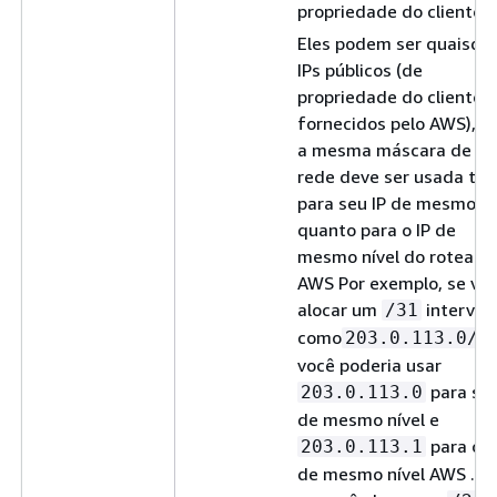
propriedade do cliente
Eles podem ser quaisqu
IPs públicos (de
propriedade do cliente 
fornecidos pelo AWS), 
a mesma máscara de su
rede deve ser usada tan
para seu IP de mesmo ní
quanto para o IP de
mesmo nível do roteador
AWS Por exemplo, se vo
alocar um
intervalo
/31
como
203.0.113.0/3
você poderia usar
para seu
203.0.113.0
de mesmo nível e
para o I
203.0.113.1
de mesmo nível AWS . O