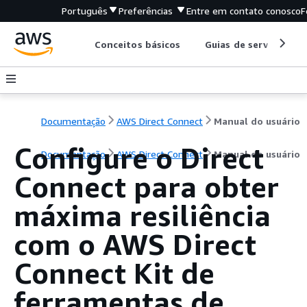
Português
Preferências
Entre em contato conosco
F
Conceitos básicos
Guias de serviço
Documentação
AWS Direct Connect
Manual do usuário
Configure o Direct
Documentação
AWS Direct Connect
Manual do usuário
Connect para obter
máxima resiliência
com o AWS Direct
Connect Kit de
ferramentas de