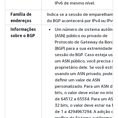
IPv6 de mesmo nível.
Família de
Indica se a sessão de emparelhame
endereços
do BGP acontecerá por IPv4 ou IPv6.
Informações
Um número de sistema autôno
sobre o BGP
(ASN) público ou privado de
Protocolo de Gateway da Borda
(BGP) para a sua extremidade d
sessão do BGP. Caso esteja usa
um ASN público, você precisa ser
proprietário dele. Se você estive
usando um ASN privado, poderá
definir um valor de ASN
personalizado. Para um ASN de 
bits, o valor deve estar no interv
de 64512 a 65534. Para um ASN 
32 bits, o valor deve estar na fai
de 1 a 4294967294. A adição de
prefixo do Sistema autônomo (A