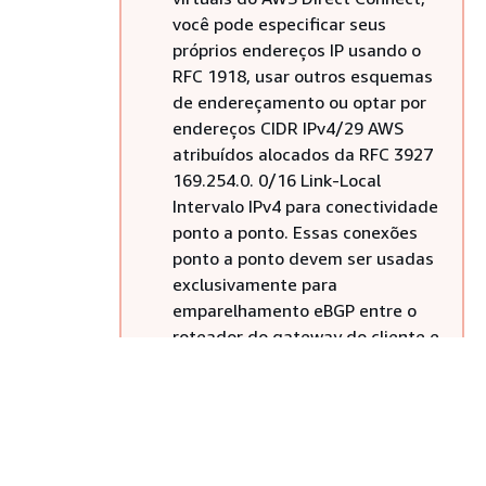
você pode especificar seus
próprios endereços IP usando o
RFC 1918, usar outros esquemas
de endereçamento ou optar por
endereços CIDR IPv4/29 AWS
atribuídos alocados da RFC 3927
169.254.0. 0/16 Link-Local
Intervalo IPv4 para conectividade
ponto a ponto. Essas conexões
ponto a ponto devem ser usadas
exclusivamente para
emparelhamento eBGP entre o
roteador do gateway do cliente e
o endpoint do Direct Connect.
Para fins de tráfego de VPC ou
tunelamento, como VPN IP AWS
Site-to-Site privada ou Transit
Gateway Connect, AWS