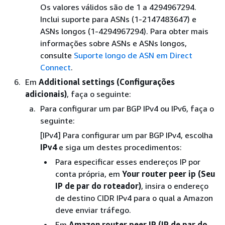
Os valores válidos são de 1 a 4294967294.
Inclui suporte para ASNs (1-2147483647) e
ASNs longos (1-4294967294). Para obter mais
informações sobre ASNs e ASNs longos,
consulte
Suporte longo de ASN em Direct
Connect
.
Em
Additional settings (Configurações
adicionais)
, faça o seguinte:
Para configurar um par BGP IPv4 ou IPv6, faça o
seguinte:
[IPv4] Para configurar um par BGP IPv4, escolha
IPv4
e siga um destes procedimentos:
Para especificar esses endereços IP por
conta própria, em
Your router peer ip (Seu
IP de par do roteador)
, insira o endereço
de destino CIDR IPv4 para o qual a Amazon
deve enviar tráfego.
Em
Amazon router peer IP (IP de par do