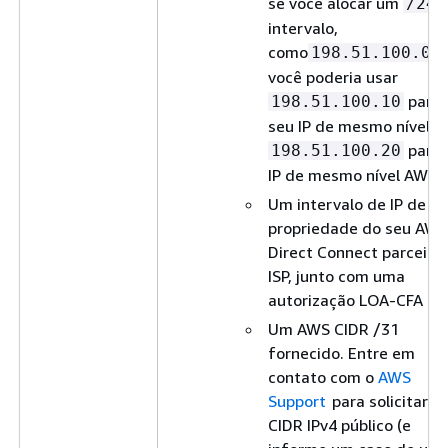
se você alocar um
/24
intervalo,
como
198.51.100.0/
você poderia usar
para
198.51.100.10
seu IP de mesmo nível e
para 
198.51.100.20
IP de mesmo nível AWS .
Um intervalo de IP de
propriedade do seu AWS
Direct Connect parceiro
ISP, junto com uma
autorização LOA-CFA
Um AWS CIDR /31
fornecido. Entre em
contato com o
AWS
Support
para solicitar u
CIDR IPv4 público (e