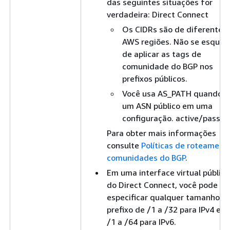
das seguintes situações for
verdadeira: Direct Connect
Os CIDRs são de diferentes
AWS regiões. Não se esqueç
de aplicar as tags de
comunidade do BGP nos
prefixos públicos.
Você usa AS_PATH quando 
um ASN público em uma
configuração. active/passiv
Para obter mais informações
consulte
Políticas de roteament
comunidades do BGP
.
Em uma interface virtual pública
do Direct Connect, você pode
especificar qualquer tamanho d
prefixo de /1 a /32 para IPv4 e d
/1 a /64 para IPv6.