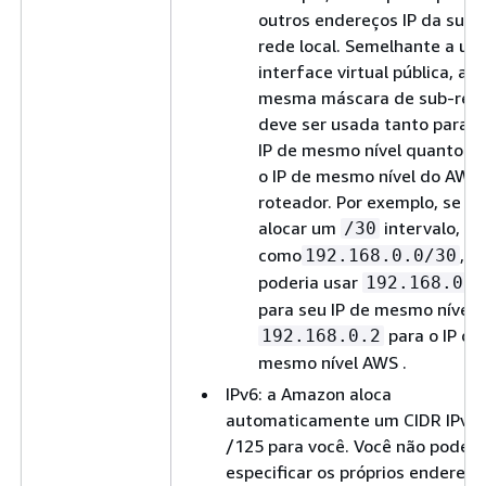
outros endereços IP da sua
rede local. Semelhante a um
interface virtual pública, a
mesma máscara de sub-red
deve ser usada tanto para s
IP de mesmo nível quanto p
o IP de mesmo nível do AWS
roteador. Por exemplo, se vo
alocar um
intervalo,
/30
como
, v
192.168.0.0/30
poderia usar
192.168.0.1
para seu IP de mesmo nível 
para o IP de
192.168.0.2
mesmo nível AWS .
IPv6: a Amazon aloca
automaticamente um CIDR IPv6
/125 para você. Você não pode
especificar os próprios endereço