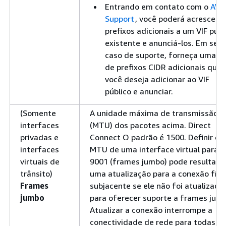
Entrando em contato com o
AW
Support
, você poderá acrescent
prefixos adicionais a um VIF públ
existente e anunciá-los. Em seu
caso de suporte, forneça uma li
de prefixos CIDR adicionais que
você deseja adicionar ao VIF
público e anunciar.
(Somente
A unidade máxima de transmissão
interfaces
(MTU) dos pacotes acima. Direct
privadas e
Connect O padrão é 1500. Definir o
interfaces
MTU de uma interface virtual para
virtuais de
9001 (frames jumbo) pode resultar 
trânsito)
uma atualização para a conexão físi
Frames
subjacente se ele não foi atualizado
jumbo
para oferecer suporte a frames jum
Atualizar a conexão interrompe a
conectividade de rede para todas as