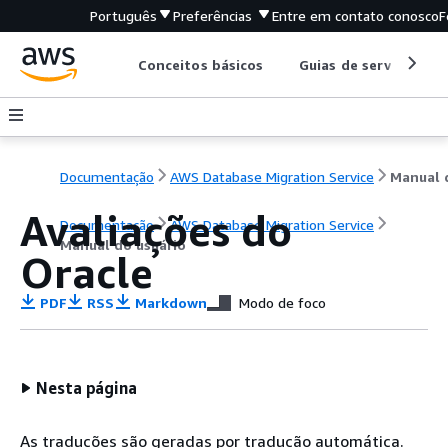
Português
Preferências
Entre em contato conosco
F
Conceitos básicos
Guias de serviço
Documentação
AWS Database Migration Service
Avaliações do
Documentação
AWS Database Migration Service
Manual do usuário
Oracle
PDF
RSS
Markdown
Modo de foco
Nesta página
As traduções são geradas por tradução automática.