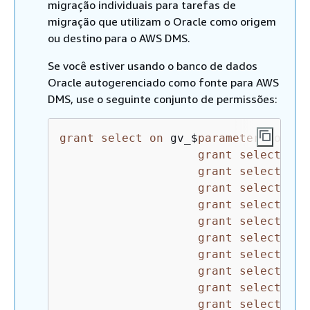
migração individuais para tarefas de
migração que utilizam o Oracle como origem
ou destino para o AWS DMS.
Se você estiver usando o banco de dados
Oracle autogerenciado como fonte para AWS
DMS, use o seguinte conjunto de permissões:
grant
select
on
 gv_$
parameter
to
 dms
grant
select
on
 
grant
select
on
 
grant
select
on
 
grant
select
on
 
grant
select
on
 
grant
select
on
 
grant
select
on
 
grant
select
on
 
grant
select
on
 
grant
select
on
 