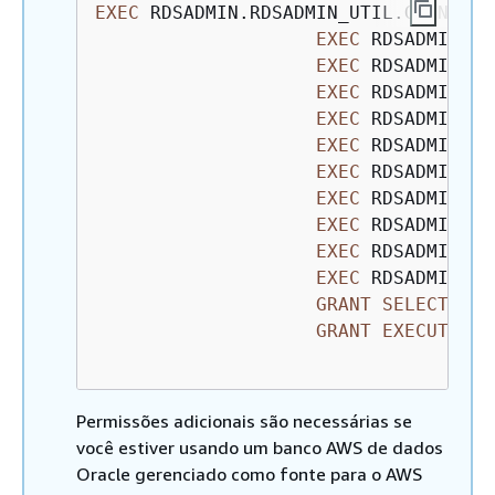
EXEC
 RDSADMIN.RDSADMIN_UTIL.GRANT_SY
EXEC
 RDSADMIN.RD
EXEC
 RDSADMIN.RD
EXEC
 RDSADMIN.RD
EXEC
 RDSADMIN.RD
EXEC
 RDSADMIN.RD
EXEC
 RDSADMIN.RD
EXEC
 RDSADMIN.RD
EXEC
 RDSADMIN.RD
EXEC
 RDSADMIN.RD
EXEC
 RDSADMIN.RD
GRANT
SELECT
ON
 
GRANT
EXECUTE
ON
Permissões adicionais são necessárias se
você estiver usando um banco AWS de dados
Oracle gerenciado como fonte para o AWS