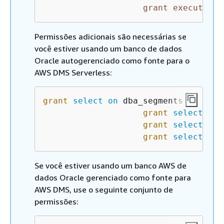
grant
execute
on
Permissões adicionais são necessárias se
você estiver usando um banco de dados
Oracle autogerenciado como fonte para o
AWS DMS Serverless:
grant
select
on
 dba_segments to dms_u
grant
select
on
 
grant
select
on
 
grant
select
on
 
Se você estiver usando um banco AWS de
dados Oracle gerenciado como fonte para
AWS DMS, use o seguinte conjunto de
permissões: