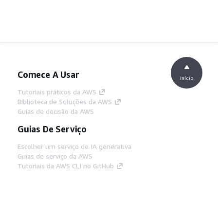
Comece A Usar
início
Tutoriais práticos da AWS
Biblioteca de Soluções da AWS
Guias de decisão da AWS
Guias De Serviço
Escolher um serviço de IA generativa
Guias de serviço da AWS
Tutoriais da AWS CLI no GitHub
Ferramentas De Desenvolvedor
Biblioteca de exemplos de código da AWS
AWS CLI