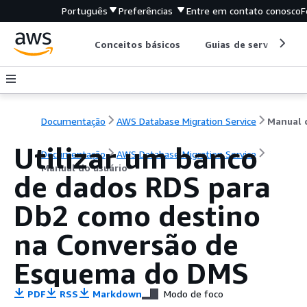
Português
Preferências
Entre em contato conosco
F
Conceitos básicos
Guias de serviço
Documentação
AWS Database Migration Service
Utilizar um banco
Documentação
AWS Database Migration Service
Manual do usuário
de dados RDS para
Db2 como destino
na Conversão de
Esquema do DMS
PDF
RSS
Markdown
Modo de foco