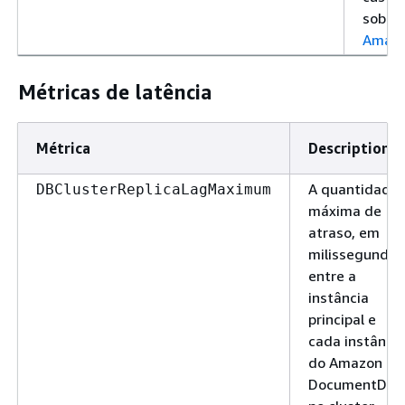
sobre 
Amazo
Métricas de latência
Métrica
Description
A quantidade
DBClusterReplicaLagMaximum
máxima de
atraso, em
milissegundos
entre a
instância
principal e
cada instância
do Amazon
DocumentDB