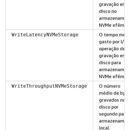
gravação em
disco no
armazenamen
NVMe efêmero
O tempo médi
WriteLatencyNVMeStorage
gasto por I/O
operação de
gravação em
disco para
armazenamen
NVMe efêmero
O número
WriteThroughputNVMeStorage
médio de byte
gravados no
disco por
segundo para 
armazenamen
local.