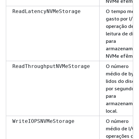
NVMe efêmero
O tempo médi
ReadLatencyNVMeStorage
gasto por I/O
operação de
leitura de disc
para
armazenamen
NVMe efêmero
O número
ReadThroughputNVMeStorage
médio de byte
lidos do disco
por segundo
para
armazenamen
local.
O número
WriteIOPSNVMeStorage
médio de I/O
operações de