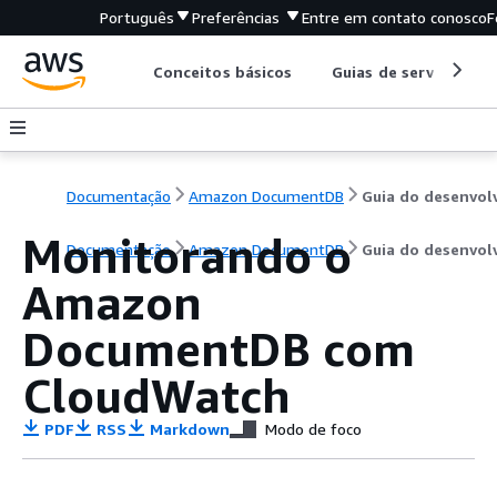
Português
Preferências
Entre em contato conosco
F
Conceitos básicos
Guias de serviço
Documentação
Amazon DocumentDB
Monitorando o
Documentação
Amazon DocumentDB
Guia do desenvol
Amazon
DocumentDB com
CloudWatch
PDF
RSS
Markdown
Modo de foco