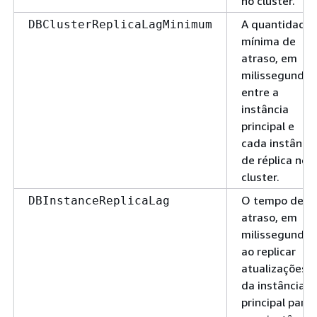
no cluster.
A quantidade
DBClusterReplicaLagMinimum
mínima de
atraso, em
milissegundos
entre a
instância
principal e
cada instância
de réplica no
cluster.
O tempo de
DBInstanceReplicaLag
atraso, em
milissegundos
ao replicar
atualizações
da instância
principal para