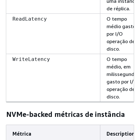
uma instância
de réplica.
O tempo
ReadLatency
médio gasto
por I/O
operação de
disco.
O tempo
WriteLatency
médio, em
milissegundos
gasto por I/O
operação de
disco.
NVMe-backed métricas de instância
Métrica
Description