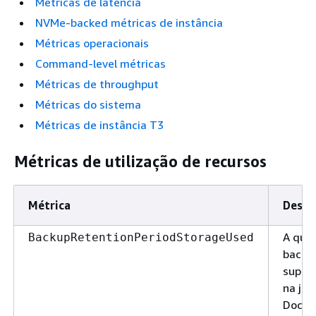
Métricas de latência
NVMe-backed métricas de instância
Métricas operacionais
Command-level métricas
Métricas de throughput
Métricas do sistema
Métricas de instância T3
Métricas de utilização de recursos
Métrica
Descr
A qua
BackupRetentionPeriodStorageUsed
backu
suport
na ja
Docume