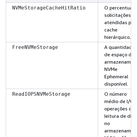
O percentual 
NVMeStorageCacheHitRatio
solicitações
atendidas pel
cache
hierárquico.
A quantidade
FreeNVMeStorage
de espaço de
armazenamen
NVMe
Ephemeral
disponível.
O número
ReadIOPSNVMeStorage
médio de I/O
operações de
leitura de disc
no
armazenamen