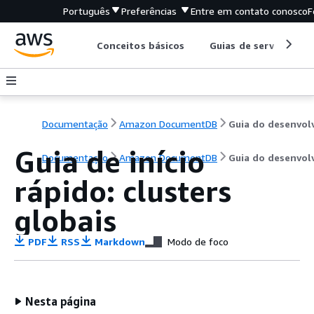
Português
Preferências
Entre em contato conosco
F
Conceitos básicos
Guias de serviço
Documentação
Amazon DocumentDB
Guia de início
Documentação
Amazon DocumentDB
Guia do desenvol
rápido: clusters
globais
PDF
RSS
Markdown
Modo de foco
Nesta página