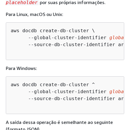
por suas próprias informações.
placeholder
Para Linux, macOS ou Unix:
aws docdb create-db-cluster \

      --global-cluster-identifier 
global-
      --source-db-cluster-identifier arn:
Para Windows:
aws docdb create-db-cluster ^

      --global-cluster-identifier 
global-
      --source-db-cluster-identifier arn:
A saída dessa operação é semelhante ao seguinte
(formato JSON).