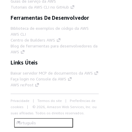
Guias de serviço da AWS
Tutoriais da AWS CLI no GitHub
Ferramentas De Desenvolvedor
Biblioteca de exemplos de código da AWS
AWS CLI
Centro de Builders AWS
Blog de ferramentas para desenvolvedores da
AWS
Links Úteis
Baixar servidor MCP de documentos da AWS
Faça login no Console da AWS
AWS re:Post
Privacidade
Termos do site
Preferências de
cookies
© 2026, Amazon Web Services, Inc. ou
suas afiliadas. Todos os direitos reservados.
Português