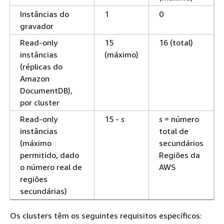
Instâncias do
1
0
gravador
Read-only
15
16 (total)
instâncias
(máximo)
(réplicas do
Amazon
DocumentDB),
por cluster
Read-only
15 -
s
s
= número
instâncias
total de
(máximo
secundários
permitido, dado
Regiões da
o número real de
AWS
regiões
secundárias)
Os clusters têm os seguintes requisitos específicos: