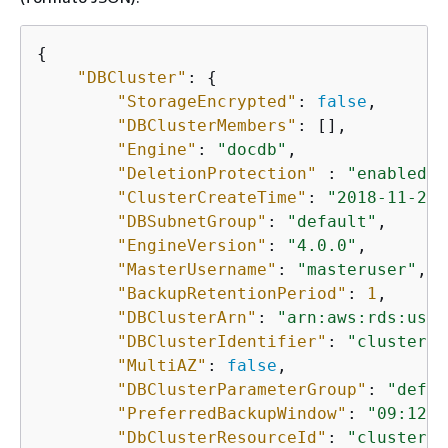
{
"DBCluster"
: 
{
"StorageEncrypted"
: 
false
,

"DBClusterMembers"
: [],

"Engine"
: 
"docdb"
,

"DeletionProtection"
 : 
"enabled"
,

"ClusterCreateTime"
: 
"2018-11-26T
"DBSubnetGroup"
: 
"default"
,

"EngineVersion"
: 
"4.0.0"
,

"MasterUsername"
: 
"masteruser"
,

"BackupRetentionPeriod"
: 
1
,

"DBClusterArn"
: 
"arn:aws:rds:us-e
"DBClusterIdentifier"
: 
"cluster-i
"MultiAZ"
: 
false
,

"DBClusterParameterGroup"
: 
"defau
"PreferredBackupWindow"
: 
"09:12-0
"DbClusterResourceId"
: 
"cluster-K