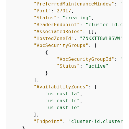
"PreferredMaintenanceWindow"
: 
"tu
"Port"
: 
27017
,

"Status"
: 
"creating"
,

"ReaderEndpoint"
: 
"cluster-id.clu
"AssociatedRoles"
: [],

"HostedZoneId"
: 
"ZNKXTT8WH85VW"
,

"VpcSecurityGroups"
: [

{
"VpcSecurityGroupId"
: 
"sg
"Status"
: 
"active"
            }

        ],

"AvailabilityZones"
: [

"us-east-1a"
,

"us-east-1c"
,

"us-east-1e"
        ],

"Endpoint"
: 
"cluster-id.cluster-s
    }
