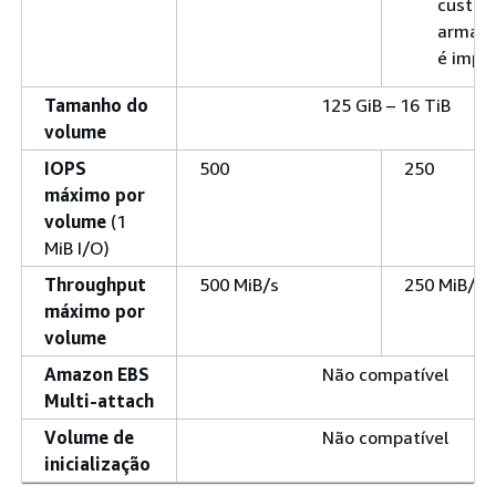
custo 
armaz
é impo
Tamanho do
125 GiB – 16 TiB
volume
IOPS
500
250
máximo por
volume
(1
MiB I/O)
Throughput
500 MiB/s
250 MiB/s
máximo por
volume
Amazon EBS
Não compatível
Multi-attach
Volume de
Não compatível
inicialização