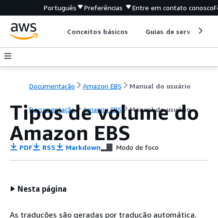
Português
Preferências
Entre em contato conosco
F
Conceitos básicos
Guias de serviço
Documentação
Amazon EBS
Manual do usuário
Tipos de volume do
Documentação
Amazon EBS
Manual do usuário
Amazon EBS
PDF
RSS
Markdown
Modo de foco
Nesta página
As traduções são geradas por tradução automática.