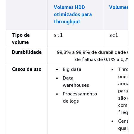
Volumes HDD
Volumes H
otimizados para
throughput
Tipo de
st1
sc1
volume
Durabilidade
99,8% a 99,9% de durabilidade (ta
de falhas de 0,1% a 0,2%)
Casos de uso
Big data
Throug
orient
Data
armaz
warehouses
para d
Processamento
são ac
de logs
com po
frequê
Cenári
quais 