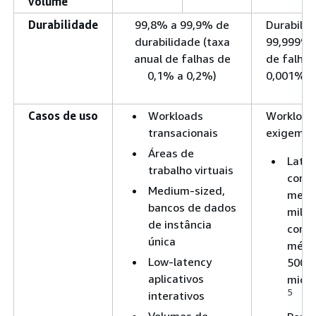
volume
Durabilidade
99,8% a 99,9% de
Durabilid
durabilidade (taxa
99,999% 
anual de falhas de
de falhas
0,1% a 0,2%)
0,001%)
Casos de uso
Workloads
Workload
transacionais
exigem:
Áreas de
Latên
trabalho virtuais
consi
Medium-sized,
meno
bancos de dados
milis
de instância
com l
única
média
Low-latency
500
aplicativos
micr
5
interativos
Volumes de