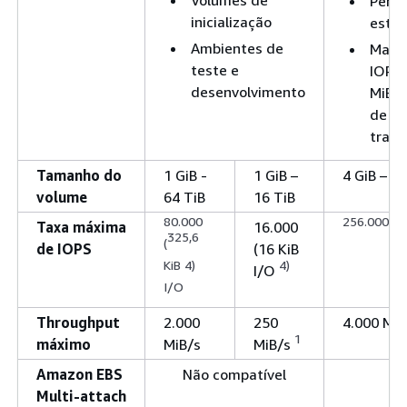
Perf
inicialização
estáv
Ambientes de
Mais 
teste e
IOPS 
desenvolvimento
MiB/s
de
trans
Tamanho do
1 GiB -
1 GiB –
4 GiB – 64
volume
64 TiB
16 TiB
3
80.000
256.000 (
Taxa máxima
16.000
325,6
(
de IOPS
(16 KiB
KiB 4)
4)
I/O
I/O
Throughput
2.000
250
4.000 MiB
1
máximo
MiB/s
MiB/s
Amazon EBS
Não compatível
Multi-attach