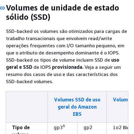
Volumes de unidade de estado
sólido (SSD)
SSD-backed os volumes são otimizados para cargas de
trabalho transacionais que envolvem read/write
operações frequentes com I/O tamanho pequeno, em
que o atributo de desempenho dominante é o IOPS.
SSD-backed os tipos de volume incluem SSD de
uso
geral e SSD
de IOPS
provisionada.
Veja a seguir um
resumo dos casos de uso e das características dos
SSD-backed volumes.
Volumes SSD de uso
Volumes 
geral do Amazon
EBS
6
Tipo de
Block
gp3
gp2
io2