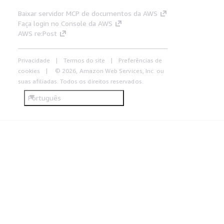
Baixar servidor MCP de documentos da AWS
Faça login no Console da AWS
AWS re:Post
Privacidade
Termos do site
Preferências de
cookies
© 2026, Amazon Web Services, Inc. ou
suas afiliadas. Todos os direitos reservados.
Português