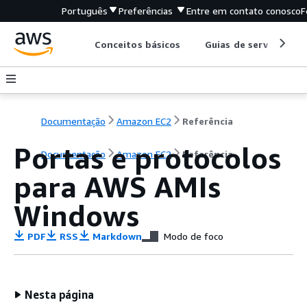
Português
Preferências
Entre em contato conosco
F
Conceitos básicos
Guias de serviço
Documentação
Amazon EC2
Referência
Portas e protocolos
Documentação
Amazon EC2
Referência
para AWS AMIs
Windows
PDF
RSS
Markdown
Modo de foco
Nesta página