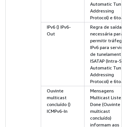
Automatic Tunne
Addressing
Protocol) e 6to4.
IPv6 () IPv6-
Regra de saída
Out
necessária para
permitir tráfego
IPv6 para serviço
de tunelamento
ISATAP (Intra-Sit
Automatic Tunne
Addressing
Protocol) e 6to4.
Ouvinte
Mensagens
multicast
Multicast Listene
concluído ()
Done (Ouvinte
ICMPv6-In
multicast
concluído)
informam aos