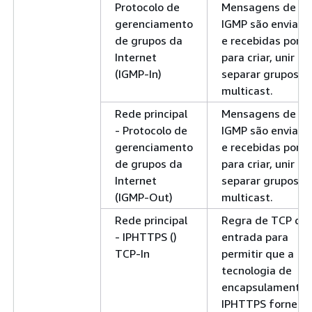
Protocolo de
Mensagens de
gerenciamento
IGMP são enviada
de grupos da
e recebidas por n
Internet
para criar, unir e
(IGMP-In)
separar grupos
multicast.
Rede principal
Mensagens de
- Protocolo de
IGMP são enviada
gerenciamento
e recebidas por n
de grupos da
para criar, unir e
Internet
separar grupos
(IGMP-Out)
multicast.
Rede principal
Regra de TCP de
- IPHTTPS ()
entrada para
TCP-In
permitir que a
tecnologia de
encapsulamento
IPHTTPS forneça