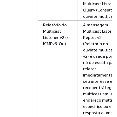
Multicast Listene
Query (Consulta 
ouvinte multicast
Relatório do
A mensagem
Multicast
Multicast Listene
Listener v2 ()
Report v2
ICMPv6-Out
(Relatório do
ouvinte multicast
v2) é usada por 
nó de escuta par
relatar
imediatamente
seu interesse em
receber tráfego
multicast em um
endereço multica
específico ou em
resposta a uma