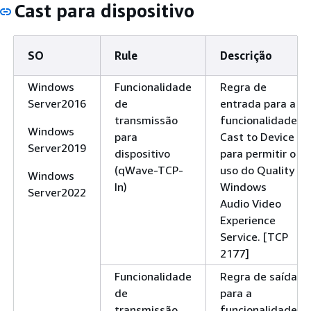
Cast para dispositivo
SO
Rule
Descrição
Windows
Funcionalidade
Regra de
Server2016
de
entrada para a
transmissão
funcionalidade
Windows
para
Cast to Device
Server2019
dispositivo
para permitir o
(qWave-TCP-
uso do Quality
Windows
In)
Windows
Server2022
Audio Video
Experience
Service. [TCP
2177]
Funcionalidade
Regra de saída
de
para a
transmissão
funcionalidade