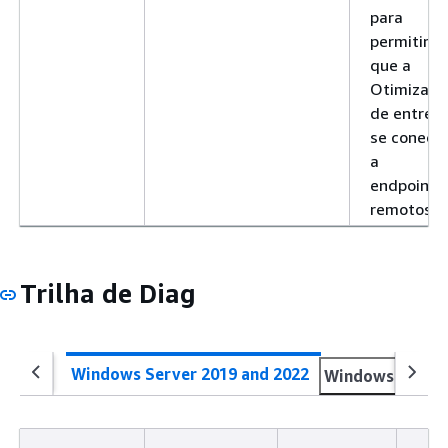
para
ICMPv6-Out
descoberta de
permitir
vizinho) são
que a
enviadas por nós
Otimizaçã
para descobrir o
de entreg
endereço de
se conect
camada de link d
a
outro nó IPv6 no
endpoints
link.
remotos.
Pacote muito
Mensagens de er
grande ()
Packet Too Big
ICMPv6-In
(Pacote muito
Trilha de Diag
grande) são
enviadas de
qualquer nó
percorrido por u
Windows Server 2019 and 2022
Windows Server
pacote que seja
incapaz de
encaminhá-lo