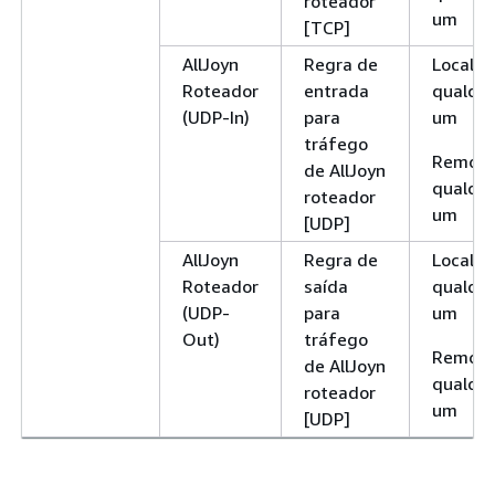
roteador
um
[TCP]
AllJoyn
Regra de
Local:
Roteador
entrada
qualqu
(UDP-In)
para
um
tráfego
Remoto
de AllJoyn
qualqu
roteador
um
[UDP]
AllJoyn
Regra de
Local:
Roteador
saída
qualqu
(UDP-
para
um
Out)
tráfego
Remoto
de AllJoyn
qualqu
roteador
um
[UDP]