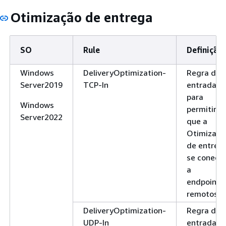
Solicitation
Otimização de entrega
(Solicitação de
descoberta de
vizinho).
SO
Rule
Definição
Solicitação de
Neighbor Discove
Windows
DeliveryOptimization-
Regra de
descoberta de
Solicitations
Server2019
TCP-In
entrada
vizinhos ()
(Solicitações de
para
ICMPv6-In
descoberta de
Windows
permitir
vizinho) são
Server2022
que a
enviadas por nós
Otimizaçã
para descobrir o
de entreg
endereço de
se conect
camada de link d
a
outro nó IPv6 no
endpoints
link.
remotos.
Solicitação de
Neighbor Discove
DeliveryOptimization-
Regra de
descoberta de
Solicitations
UDP-In
entrada
vizinhos ()
(Solicitações de