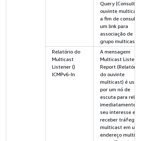
Query (Consulta 
ouvinte multicast
a fim de consulta
um link para
associação de
grupo multicast.
Relatório do
A mensagem
Multicast
Multicast Listene
Listener ()
Report (Relatório
ICMPv6-In
do ouvinte
multicast) é usad
por um nó de
escuta para relat
imediatamente
seu interesse em
receber tráfego
multicast em um
endereço multica