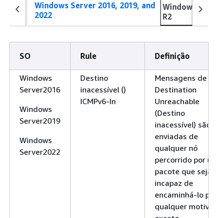
Windows Server 2016, 2019, and
Windows Serve
2022
R2
SO
Rule
Definição
Windows
Destino
Mensagens de er
Server2016
inacessível ()
Destination
ICMPv6-In
Unreachable
Windows
(Destino
Server2019
inacessível) são
enviadas de
Windows
qualquer nó
Server2022
percorrido por u
pacote que seja
incapaz de
encaminhá-lo por
qualquer motivo,
exceto