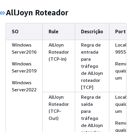
AllJoyn Roteador
SO
Rule
Descrição
Porta
Windows
AllJoyn
Regra de
Local:
Server2016
Roteador
entrada
9955
(TCP-In)
para
Windows
Remoto
tráfego
Server2019
qualqu
de AllJoyn
um
roteador
Windows
[TCP]
Server2022
AllJoyn
Regra de
Local:
Roteador
saída
qualqu
(TCP-
para
um
Out)
tráfego
Remoto
de AllJoyn
qualqu