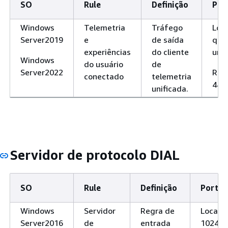
SO
Rule
Definição
Por
porque o pacote 
grande demais
Windows
Telemetria
Tráfego
Loca
para o próximo lin
Server2019
e
de saída
qua
Pacote muito
Mensagens de er
experiências
do cliente
um
grande ()
Packet Too Big
Windows
do usuário
de
ICMPv6-Out
(Pacote muito
Server2022
Rem
conectado
telemetria
grande) são
443
unificada.
enviadas de
qualquer nó
percorrido por u
pacote que seja
incapaz de
Servidor de protocolo DIAL
encaminhá-lo
porque o pacote 
grande demais
SO
Rule
Definição
Porta
para o próximo lin
Problema de
Mensagens de er
Windows
Servidor
Regra de
Local:
parâmetro
Parameter Probl
Server2016
de
entrada
10247