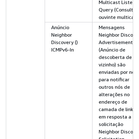
Multicast Listene
Query (Consulta 
ouvinte multicast
Anúncio
Mensagens
Neighbor
Neighbor Discove
Discovery ()
Advertisement
ICMPv6-In
(Anúncio de
descoberta de
vizinho) são
enviadas por nós
para notificar
outros nós de
alterações no
endereço de
camada de link o
em resposta a u
solicitação
Neighbor Discove
Solicitation