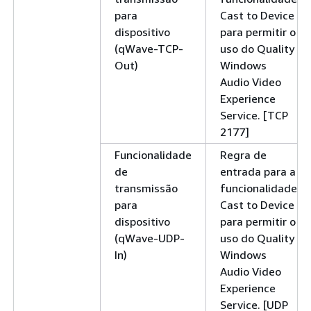
para
Cast to Device
dispositivo
para permitir o
(qWave-TCP-
uso do Quality
Out)
Windows
Audio Video
Experience
Service. [TCP
2177]
Funcionalidade
Regra de
de
entrada para a
transmissão
funcionalidade
para
Cast to Device
dispositivo
para permitir o
(qWave-UDP-
uso do Quality
In)
Windows
Audio Video
Experience
Service. [UDP