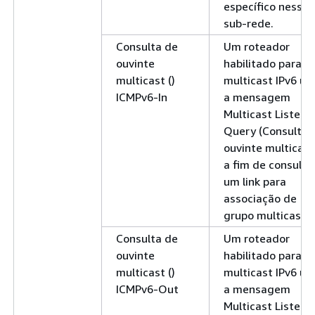
específico nessa
sub-rede.
Consulta de
Um roteador
ouvinte
habilitado para
multicast ()
multicast IPv6 us
ICMPv6-In
a mensagem
Multicast Listene
Query (Consulta 
ouvinte multicast
a fim de consulta
um link para
associação de
grupo multicast.
Consulta de
Um roteador
ouvinte
habilitado para
multicast ()
multicast IPv6 us
ICMPv6-Out
a mensagem
Multicast Listene