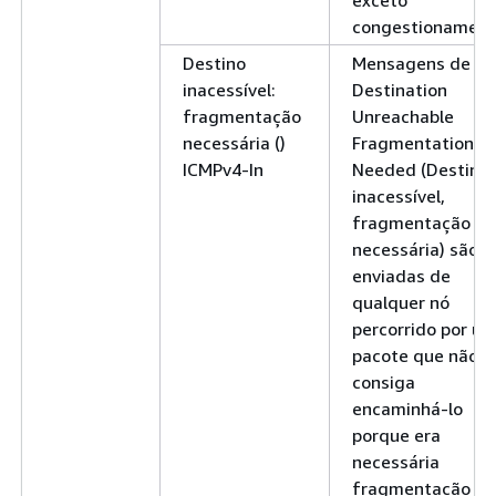
congestionament
Destino
Mensagens de er
inacessível:
Destination
fragmentação
Unreachable
necessária ()
Fragmentation
ICMPv4-In
Needed (Destino
inacessível,
fragmentação
necessária) são
enviadas de
qualquer nó
percorrido por u
pacote que não
consiga
encaminhá-lo
porque era
necessária
fragmentação e 