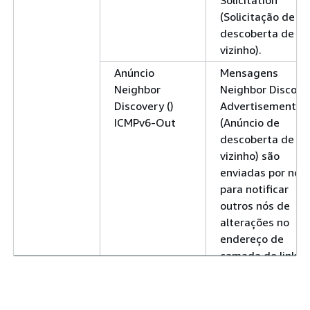
(Solicitação de
descoberta de
vizinho).
Anúncio
Mensagens
Neighbor
Neighbor Discove
Discovery ()
Advertisement
ICMPv6-Out
(Anúncio de
descoberta de
vizinho) são
enviadas por nós
para notificar
outros nós de
alterações no
endereço de
camada de link o
em resposta a u
solicitação
Neighbor Discove