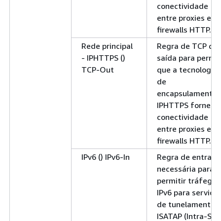
conectividade
entre proxies e
firewalls HTTP.
Rede principal
Regra de TCP de
- IPHTTPS ()
saída para permit
TCP-Out
que a tecnologia
de
encapsulamento
IPHTTPS forneça
conectividade
entre proxies e
firewalls HTTP.
IPv6 () IPv6-In
Regra de entrada
necessária para
permitir tráfego
IPv6 para serviço
de tunelamento
ISATAP (Intra-Sit