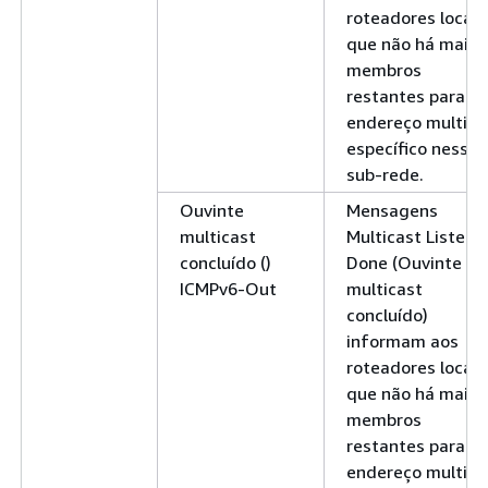
roteadores locais
que não há mais
membros
restantes para u
endereço multica
específico nessa
sub-rede.
Ouvinte
Mensagens
multicast
Multicast Listene
concluído ()
Done (Ouvinte
ICMPv6-Out
multicast
concluído)
informam aos
roteadores locais
que não há mais
membros
restantes para u
endereço multica