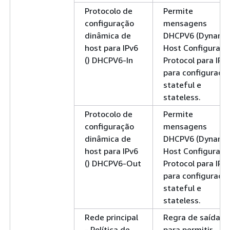
Protocolo de
Permite
configuração
mensagens
dinâmica de
DHCPV6 (Dynami
host para IPv6
Host Configurati
() DHCPV6-In
Protocol para IPv6
para configuraçõ
stateful e
stateless.
Protocolo de
Permite
configuração
mensagens
dinâmica de
DHCPV6 (Dynami
host para IPv6
Host Configurati
() DHCPV6-Out
Protocol para IPv6
para configuraçõ
stateful e
stateless.
Rede principal
Regra de saída
- Política de
para permitir