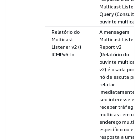
Multicast Listene
Query (Consulta 
ouvinte multicast
Relatório do
A mensagem
Multicast
Multicast Listene
Listener v2 ()
Report v2
ICMPv6-In
(Relatório do
ouvinte multicast
v2) é usada por 
nó de escuta par
relatar
imediatamente
seu interesse em
receber tráfego
multicast em um
endereço multica
específico ou em
resposta a uma