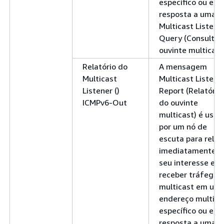
específico ou em
resposta a uma
Multicast Listene
Query (Consulta 
ouvinte multicast
Relatório do
A mensagem
Multicast
Multicast Listene
Listener ()
Report (Relatório
ICMPv6-Out
do ouvinte
multicast) é usad
por um nó de
escuta para relat
imediatamente
seu interesse em
receber tráfego
multicast em um
endereço multica
específico ou em
resposta a uma