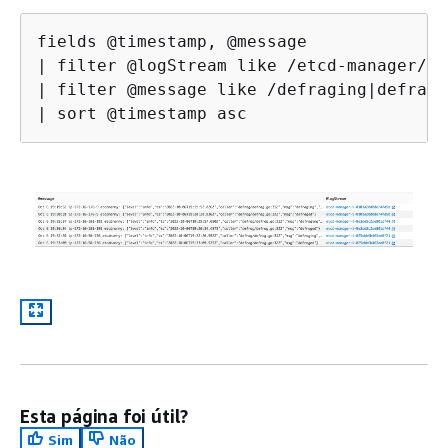
fields @timestamp, @message

| filter @logStream like /etcd-manager/

| filter @message like /defraging|defraged
| sort @timestamp asc
Esta página foi útil?
Sim
Não