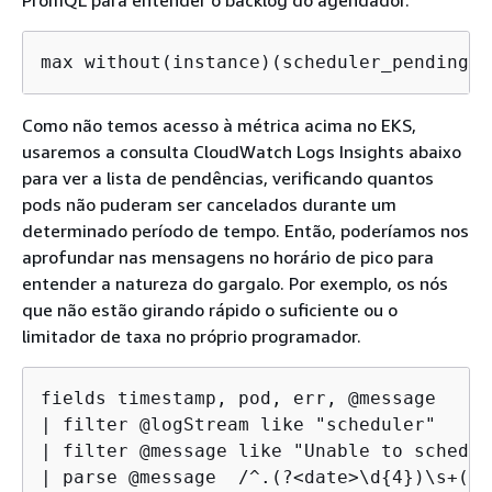
PromQL para entender o backlog do agendador.
max without(instance)(scheduler_pending_p
Como não temos acesso à métrica acima no EKS,
usaremos a consulta CloudWatch Logs Insights abaixo
para ver a lista de pendências, verificando quantos
pods não puderam ser cancelados durante um
determinado período de tempo. Então, poderíamos nos
aprofundar nas mensagens no horário de pico para
entender a natureza do gargalo. Por exemplo, os nós
que não estão girando rápido o suficiente ou o
limitador de taxa no próprio programador.
fields timestamp, pod, err, @message

| filter @logStream like "scheduler"

| filter @message like "Unable to schedul
| parse @message  /^.(?<date>\d
{
4})\s+(?<