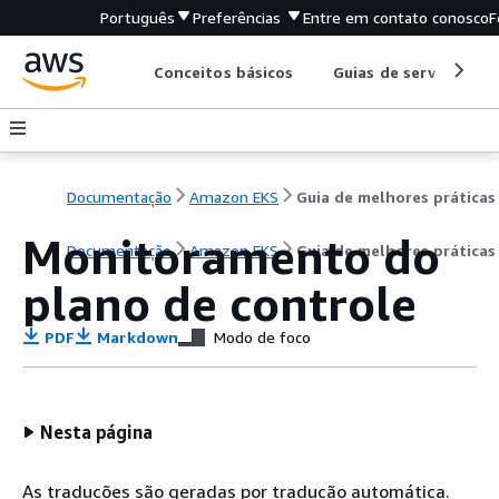
Português
Preferências
Entre em contato conosco
F
Conceitos básicos
Guias de serviço
Documentação
Amazon EKS
Guia de melhores práticas
Monitoramento do
Documentação
Amazon EKS
Guia de melhores práticas
plano de controle
PDF
Markdown
Modo de foco
Nesta página
As traduções são geradas por tradução automática.