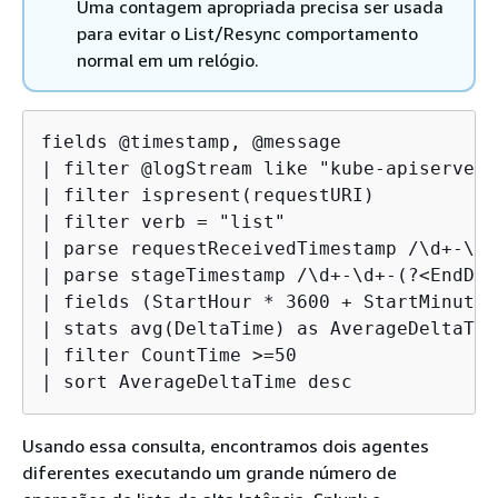
Uma contagem apropriada precisa ser usada
para evitar o List/Resync comportamento
normal em um relógio.
fields @timestamp, @message

| filter @logStream like "kube-apiserver-
| filter ispresent(requestURI)

| filter verb = "list"

| parse requestReceivedTimestamp /\d+-\d+
| parse stageTimestamp /\d+-\d+-(?<EndDay
| fields (StartHour * 3600 + StartMinute 
| stats avg(DeltaTime) as AverageDeltaTim
| filter CountTime >=50

| sort AverageDeltaTime desc
Usando essa consulta, encontramos dois agentes
diferentes executando um grande número de