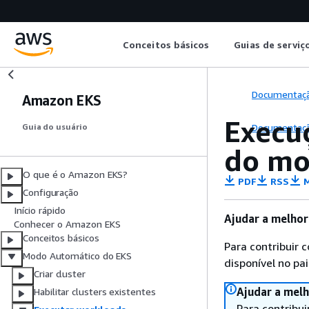
Conceitos básicos
Guias de serviç
Documentaç
Amazon EKS
Execu
Documentaç
Guia do usuário
do mo
O que é o Amazon EKS?
PDF
RSS
M
Configuração
Início rápido
Ajudar a melhor
Conhecer o Amazon EKS
Conceitos básicos
Para contribuir 
Modo Automático do EKS
disponível no pai
Criar cluster
Ajudar a melh
Habilitar clusters existentes
Para contribui