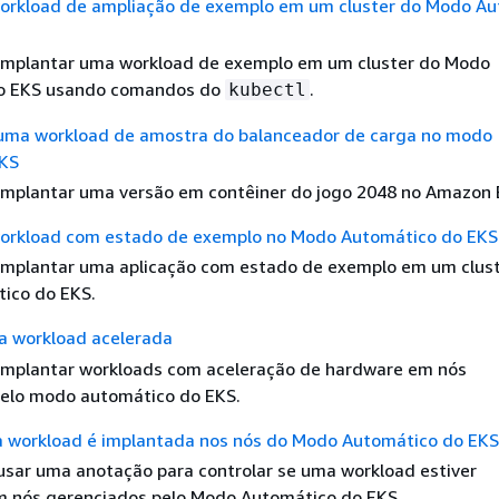
orkload de ampliação de exemplo em um cluster do Modo A
implantar uma workload de exemplo em um cluster do Modo
o EKS usando comandos do
.
kubectl
uma workload de amostra do balanceador de carga no modo
EKS
mplantar uma versão em contêiner do jogo 2048 no Amazon 
orkload com estado de exemplo no Modo Automático do EKS
mplantar uma aplicação com estado de exemplo em um clust
ico do EKS.
 workload acelerada
implantar workloads com aceleração de hardware em nós
elo modo automático do EKS.
a workload é implantada nos nós do Modo Automático do EKS
sar uma anotação para controlar se uma workload estiver
 nós gerenciados pelo Modo Automático do EKS.