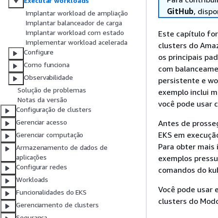
Executar workloads
GitHub
, dispo
Implantar workload de ampliação
Implantar balanceador de carga
Implantar workload com estado
Este capítulo f
Implementar workload acelerada
clusters do Am
Configure
os principais pa
Como funciona
com balanceame
Observabilidade
persistente e wo
Solução de problemas
exemplo inclui 
Notas da versão
você pode usar 
Configuração de clusters
Gerenciar acesso
Antes de prosseg
EKS em execução
Gerenciar computação
Para obter mais
Armazenamento de dados de
aplicações
exemplos pressu
Configurar redes
comandos do kub
Workloads
Você pode usar 
Funcionalidades do EKS
clusters do Mod
Gerenciamento de clusters
Segurança