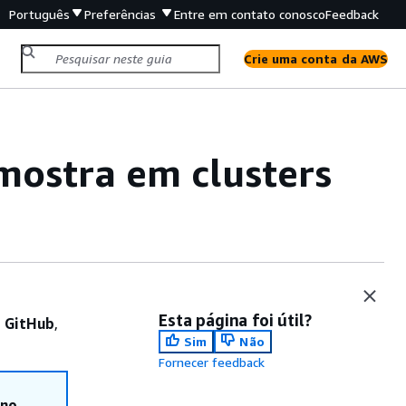
Português
Preferências
Entre em contato conosco
Feedback
Crie uma conta da AWS
mostra em clusters
Esta página foi útil?
o GitHub
,
Sim
Não
Fornecer feedback
 no