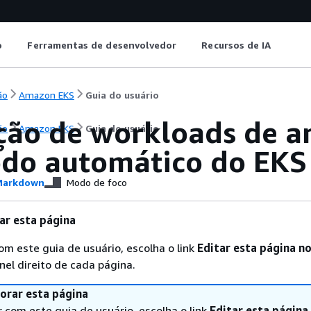
o
Ferramentas de desenvolvedor
Recursos de IA
ão
Amazon EKS
Guia do usuário
ção de workloads de a
ão
Amazon EKS
Guia do usuário
do automático do EKS
arkdown
Modo de foco
ar esta página
com este guia de usuário, escolha o link
Editar esta página n
nel direito de cada página.
orar esta página
r com este guia de usuário, escolha o link
Editar esta página