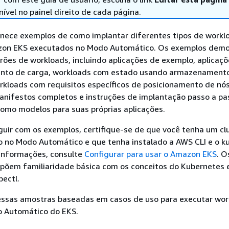
nível no painel direito de cada página.
ornece exemplos de como implantar diferentes tipos de work
azon EKS executados no Modo Automático. Os exemplos dem
drões de workloads, incluindo aplicações de exemplo, aplicaç
nto de carga, workloads com estado usando armazenament
rkloads com requisitos específicos de posicionamento de nó
manifestos completos e instruções de implantação passo a pa
como modelos para suas próprias aplicações.
uir com os exemplos, certifique-se de que você tenha um cl
 no Modo Automático e que tenha instalado a AWS CLI e o ku
 informações, consulte
Configurar para usar o Amazon EKS
. O
põem familiaridade básica com os conceitos do Kubernetes 
ectl.
essas amostras baseadas em casos de uso para executar wo
o Automático do EKS.