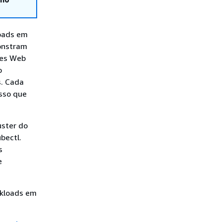
loads em
onstram
ões Web
o
s. Cada
sso que
uster do
bectl.
s
e
rkloads em