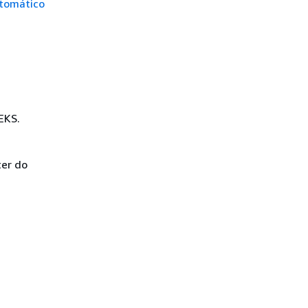
utomático
EKS.
er do