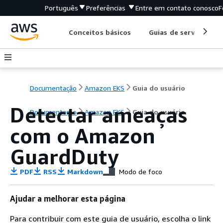
Português
Preferências
Entre em contato conosco
F
Conceitos básicos
Guias de serviço
Documentação
Amazon EKS
Guia do usuário
Detectar ameaças
Documentação
Amazon EKS
Guia do usuário
com o Amazon
GuardDuty
PDF
RSS
Markdown
Modo de foco
Ajudar a melhorar esta página
Para contribuir com este guia de usuário, escolha o link