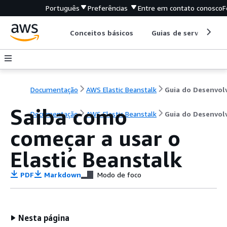
Português
Preferências
Entre em contato conosco
F
Conceitos básicos
Guias de serviço
Documentação
AWS Elastic Beanstalk
Saiba como
Documentação
AWS Elastic Beanstalk
Guia do Desenvol
começar a usar o
Elastic Beanstalk
PDF
Markdown
Modo de foco
Nesta página