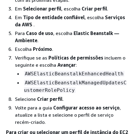
com as próximas etapas.
Em
Selecionar perfil
, escolha
Criar perfil
.
Em
Tipo de entidade confiável
, escolha
Serviços
da AWS
.
Para
Caso de uso
, escolha
Elastic Beanstalk —
Ambiente
.
Escolha
Próximo
.
Verifique se as
Políticas de permissões
incluem o
seguinte e escolha
Avançar
:
AWSElasticBeanstalkEnhancedHealth
AWSElasticBeanstalkManagedUpdatesC
ustomerRolePolicy
Selecione
Criar perfil
.
Volte para a guia
Configurar acesso ao serviço
,
atualize a lista e selecione o perfil de serviço
recém-criado.
Para criar ou selecionar um perfil de instância do EC2