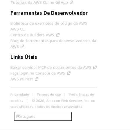
Tutoriais da AWS CLI no GitHub
Ferramentas De Desenvolvedor
Biblioteca de exemplos de código da AWS
AWS CLI
Centro de Builders AWS
Blog de ferramentas para desenvolvedores da
AWS
Links Úteis
Baixar servidor MCP de documentos da AWS
Faça login no Console da AWS
AWS re:Post
Privacidade
Termos do site
Preferências de
cookies
© 2026, Amazon Web Services, Inc. ou
suas afiliadas. Todos os direitos reservados.
Português