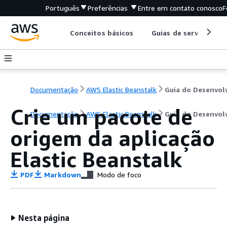
Português
Preferências
Entre em contato conosco
F
Conceitos básicos
Guias de serviço
Documentação
AWS Elastic Beanstalk
Crie um pacote de
Documentação
AWS Elastic Beanstalk
Guia do Desenvol
origem da aplicação
Elastic Beanstalk
PDF
Markdown
Modo de foco
Nesta página