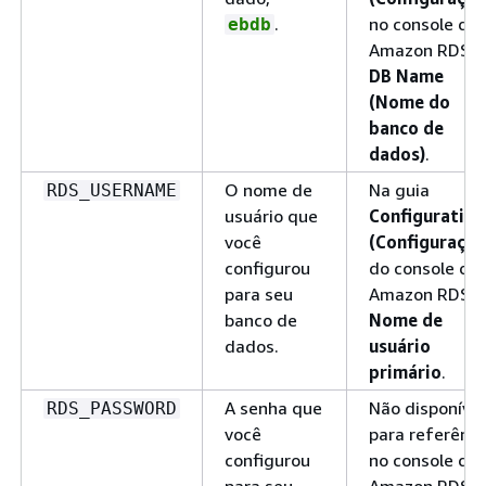
.
no console do
ebdb
Amazon RDS:
DB Name
(Nome do
banco de
dados)
.
O nome de
Na guia
RDS_USERNAME
usuário que
Configuration
você
(Configuração
configurou
do console do
para seu
Amazon RDS:
banco de
Nome de
dados.
usuário
primário
.
A senha que
Não disponível
RDS_PASSWORD
você
para referênci
configurou
no console do
para seu
Amazon RDS.