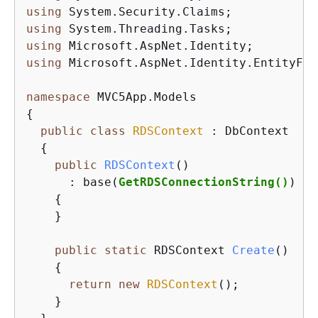
using
using
using
using
 Microsoft.AspNet.Identity.EntityFra
namespace
{
public
class
RDSContext
 :
 DbContext

{
public
RDSContext
()
      : base(
GetRDSConnectionString()
)

{
    }

public
static
 RDSContext 
Create
()
{
return
new
RDSContext
();

    }
