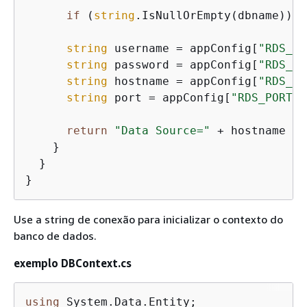
if
 (
string
.IsNullOrEmpty(dbname)) 
r
string
 username = appConfig[
"RDS_US
string
 password = appConfig[
"RDS_PA
string
 hostname = appConfig[
"RDS_HO
string
 port = appConfig[
"RDS_PORT"
]
return
"Data Source="
 + hostname + 
    }

  }

}
Use a string de conexão para inicializar o contexto do
banco de dados.
exemplo DBContext.cs
using