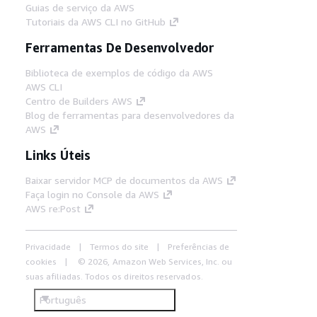
Guias de serviço da AWS
Tutoriais da AWS CLI no GitHub
Ferramentas De Desenvolvedor
Biblioteca de exemplos de código da AWS
AWS CLI
Centro de Builders AWS
Blog de ferramentas para desenvolvedores da
AWS
Links Úteis
Baixar servidor MCP de documentos da AWS
Faça login no Console da AWS
AWS re:Post
Privacidade
Termos do site
Preferências de
cookies
© 2026, Amazon Web Services, Inc. ou
suas afiliadas. Todos os direitos reservados.
Português