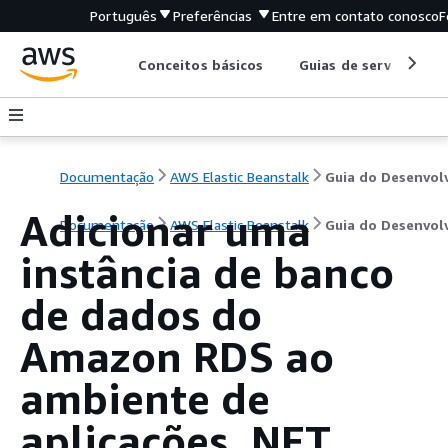
Português
Preferências
Entre em contato conosco
F
Conceitos básicos
Guias de serviço
Documentação
AWS Elastic Beanstalk
Adicionar uma
Documentação
AWS Elastic Beanstalk
Guia do Desenvol
instância de banco
de dados do
Amazon RDS ao
ambiente de
aplicações .NET