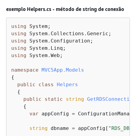
exemplo Helpers.cs - método de string de conexão
using
using
using
using
using
 System.Web;

namespace
MVC5App.Models
{
public
class
Helpers
{
public
static
string
GetRDSConnection
{
var
 appConfig = ConfigurationManage
string
 dbname = appConfig[
"RDS_DB_N