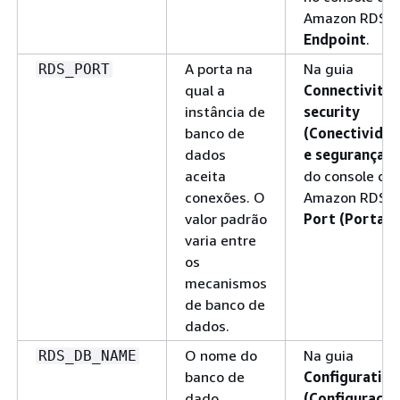
Amazon RDS:
Endpoint
.
A porta na
Na guia
RDS_PORT
qual a
Connectivity 
instância de
security
banco de
(Conectivida
dados
e segurança)
aceita
do console do
conexões. O
Amazon RDS:
valor padrão
Port (Porta)
.
varia entre
os
mecanismos
de banco de
dados.
O nome do
Na guia
RDS_DB_NAME
banco de
Configuration
dado,
(Configuração