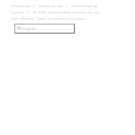
Privacidade
Termos do site
Preferências de
cookies
© 2026, Amazon Web Services, Inc. ou
suas afiliadas. Todos os direitos reservados.
Português