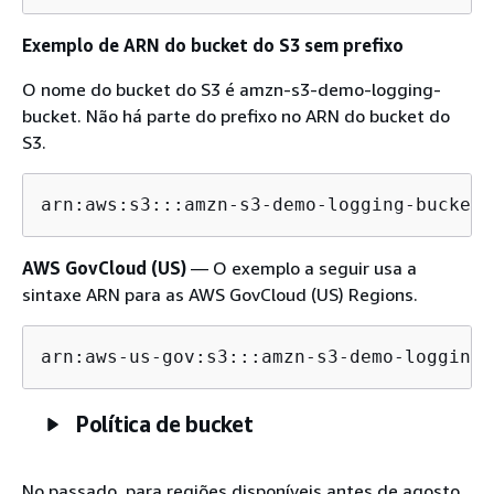
Exemplo de ARN do bucket do S3 sem prefixo
O nome do bucket do S3 é amzn-s3-demo-logging-
bucket. Não há parte do prefixo no ARN do bucket do
S3.
arn:aws:s3:::amzn-s3-demo-logging-bucket/
AWS GovCloud (US)
— O exemplo a seguir usa a
sintaxe ARN para as AWS GovCloud (US) Regions.
arn:aws-us-gov:s3:::amzn-s3-demo-logging-
Política de bucket
No passado, para regiões disponíveis antes de agosto