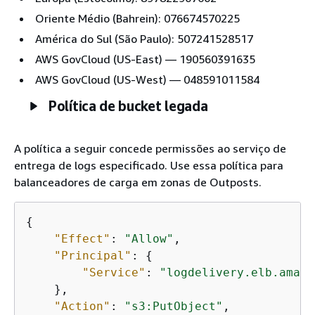
Oriente Médio (Bahrein): 076674570225
América do Sul (São Paulo): 507241528517
AWS GovCloud (US-East) — 190560391635
AWS GovCloud (US-West) — 048591011584
Política de bucket legada
A política a seguir concede permissões ao serviço de
entrega de logs especificado. Use essa política para
balanceadores de carga em zonas de Outposts.
{
"Effect"
: 
"Allow"
,

"Principal"
: 
{
"Service"
: 
"logdelivery.elb.amazo
    },

"Action"
: 
"s3:PutObject"
,
