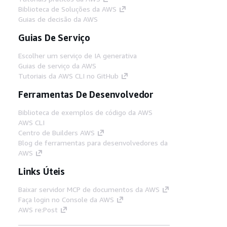
Biblioteca de Soluções da AWS
Guias de decisão da AWS
Guias De Serviço
Escolher um serviço de IA generativa
Guias de serviço da AWS
Tutoriais da AWS CLI no GitHub
Ferramentas De Desenvolvedor
Biblioteca de exemplos de código da AWS
AWS CLI
Centro de Builders AWS
Blog de ferramentas para desenvolvedores da
AWS
Links Úteis
Baixar servidor MCP de documentos da AWS
Faça login no Console da AWS
AWS re:Post