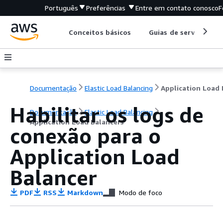
Português
Preferências
Entre em contato conosco
F
Conceitos básicos
Guias de serviço
Documentação
Elastic Load Balancing
Habilitar os logs de
Documentação
Elastic Load Balancing
Application Load Balancers
conexão para o
Application Load
Balancer
PDF
RSS
Markdown
Modo de foco