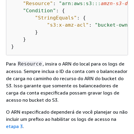
"Resource"
: 
"arn:aws:s3:::
amzn-s3-dem
"Condition"
: 
{
"StringEquals"
: 
{
"s3:x-amz-acl"
: 
"bucket-owner
        }

    }

}
Para
, insira o ARN do local para os logs de
Resource
acesso. Sempre inclua o ID da conta com o balanceador
de carga no caminho do recurso do ARN do bucket do
S3. Isso garante que somente os balanceadores de
carga da conta especificada possam gravar logs de
acesso no bucket do S3.
O ARN especificado dependerá de você planejar ou não
incluir um prefixo ao habilitar os logs de acesso na
etapa 3
.