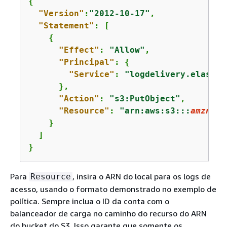
{
"Version"
:
"2012-10-17"
,

"Statement"
: [

{
"Effect"
: 
"Allow"
,

"Principal"
: 
{
"Service"
: 
"logdelivery.elastic
      },

"Action"
: 
"s3:PutObject"
,

"Resource"
: 
"arn:aws:s3:::
amzn-s3
    }

  ]

}
Para
, insira o ARN do local para os logs de
Resource
acesso, usando o formato demonstrado no exemplo de
política. Sempre inclua o ID da conta com o
balanceador de carga no caminho do recurso do ARN
do bucket do S3. Isso garante que somente os