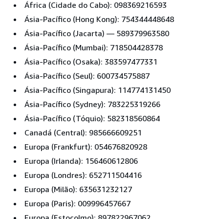
África (Cidade do Cabo): 098369216593
Ásia-Pacífico (Hong Kong): 754344448648
Ásia-Pacífico (Jacarta) — 589379963580
Ásia-Pacífico (Mumbai): 718504428378
Ásia-Pacífico (Osaka): 383597477331
Ásia-Pacífico (Seul): 600734575887
Ásia-Pacífico (Singapura): 114774131450
Ásia-Pacífico (Sydney): 783225319266
Ásia-Pacífico (Tóquio): 582318560864
Canadá (Central): 985666609251
Europa (Frankfurt): 054676820928
Europa (Irlanda): 156460612806
Europa (Londres): 652711504416
Europa (Milão): 635631232127
Europa (Paris): 009996457667
Europa (Estocolmo): 897822967062