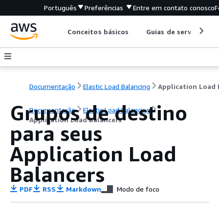
Português
Preferências
Entre em contato conosco
F
Conceitos básicos
Guias de serviço
Documentação
Elastic Load Balancing
Grupos de destino
Documentação
Elastic Load Balancing
Application Load Balancers
para seus
Application Load
Balancers
PDF
RSS
Markdown
Modo de foco