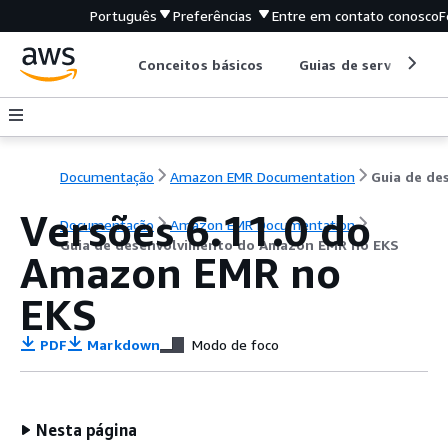
Português
Preferências
Entre em contato conosco
F
Conceitos básicos
Guias de serviço
Documentação
Amazon EMR Documentation
Versões 6.11.0 do
Documentação
Amazon EMR Documentation
Guia de desenvolvimento do Amazon EMR no EKS
Amazon EMR no
EKS
PDF
Markdown
Modo de foco
Nesta página