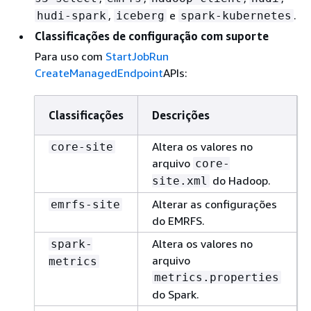
,
e
.
hudi-spark
iceberg
spark-kubernetes
Classificações de configuração com suporte
Para uso com
StartJobRun
CreateManagedEndpoint
APIs:
Classificações
Descrições
Altera os valores no
core-site
arquivo
core-
do Hadoop.
site.xml
Alterar as configurações
emrfs-site
do EMRFS.
Altera os valores no
spark-
arquivo
metrics
metrics.properties
do Spark.