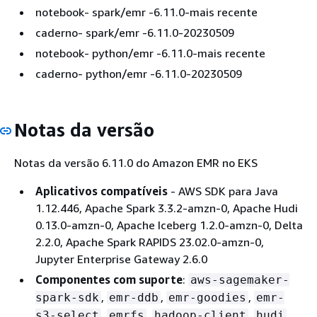
notebook- spark/emr -6.11.0-mais recente
caderno- spark/emr -6.11.0-20230509
notebook- python/emr -6.11.0-mais recente
caderno- python/emr -6.11.0-20230509
Notas da versão
Notas da versão 6.11.0 do Amazon EMR no EKS
Aplicativos compatíveis
‐ AWS SDK para Java
1.12.446, Apache Spark 3.3.2-amzn-0, Apache Hudi
0.13.0-amzn-0, Apache Iceberg 1.2.0-amzn-0, Delta
2.2.0, Apache Spark RAPIDS 23.02.0-amzn-0,
Jupyter Enterprise Gateway 2.6.0
Componentes com suporte
:
aws-sagemaker-
,
,
,
spark-sdk
emr-ddb
emr-goodies
emr-
,
,
,
,
s3-select
emrfs
hadoop-client
hudi