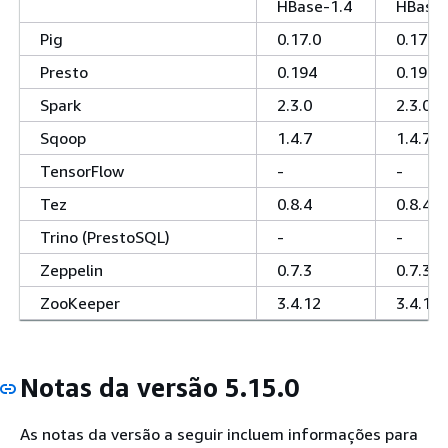
HBase-1.4
HBase-
Pig
0.17.0
0.17.0
Presto
0.194
0.194
Spark
2.3.0
2.3.0
Sqoop
1.4.7
1.4.7
TensorFlow
-
-
Tez
0.8.4
0.8.4
Trino (PrestoSQL)
-
-
Zeppelin
0.7.3
0.7.3
ZooKeeper
3.4.12
3.4.10
Notas da versão 5.15.0
As notas da versão a seguir incluem informações para