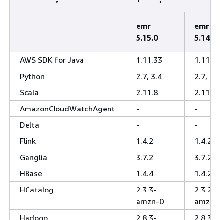
emr-
emr-
5.15.0
5.14.2
AWS SDK for Java
1.11.33
1.11.2
Python
2.7, 3.4
2.7, 3.4
Scala
2.11.8
2.11.8
AmazonCloudWatchAgent
-
-
Delta
-
-
Flink
1.4.2
1.4.2
Ganglia
3.7.2
3.7.2
HBase
1.4.4
1.4.2
HCatalog
2.3.3-
2.3.2-
amzn-0
amzn-
Hadoop
2.8.3-
2.8.3-