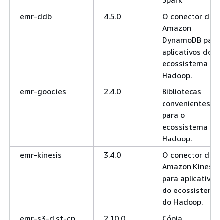
emr-ddb
4.5.0
O conector do
Amazon
DynamoDB para
aplicativos do
ecossistema do
Hadoop.
emr-goodies
2.4.0
Bibliotecas
convenientes
para o
ecossistema do
Hadoop.
emr-kinesis
3.4.0
O conector do
Amazon Kinesis
para aplicativos
do ecossistema
do Hadoop.
emr-s3-dist-cp
2.10.0
Cópia