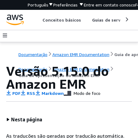
Português
Preferências
Entre em contato conosco
F
Conceitos básicos
Guias de serviço
Documentação
Amazon EMR Documentation
Versão 5.15.0 do
Documentação
Amazon EMR Documentation
Guia de apresentação do Amazon EMR
Amazon EMR
PDF
RSS
Markdown
Modo de foco
Nesta página
As traduções são geradas por tradução automática.