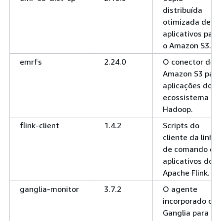
distribuída
otimizada de
aplicativos para
o Amazon S3.
emrfs
2.24.0
O conector do
Amazon S3 para
aplicações do
ecossistema do
Hadoop.
flink-client
1.4.2
Scripts do
cliente da linha
de comando e
aplicativos do
Apache Flink.
ganglia-monitor
3.7.2
O agente
incorporado do
Ganglia para