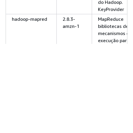
do Hadoop.
KeyProvider
hadoop-mapred
2.8.3-
MapReduce
amzn-1
bibliotecas de
mecanismos de
execução para
executar um
MapReduce
aplicativo.
hadoop-yarn-
2.8.3-
O serviço do
nodemanager
amzn-1
YARN para o
gerenciamento
de contêineres
em um nó
individual.
hadoop-yarn-
2.8.3-
O serviço do
resourcemanager
amzn-1
YARN para
alocar e