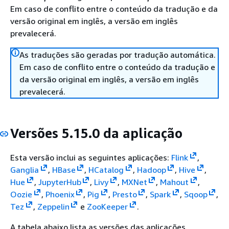
Em caso de conflito entre o conteúdo da tradução e da
versão original em inglês, a versão em inglês
prevalecerá.
As traduções são geradas por tradução automática.
Em caso de conflito entre o conteúdo da tradução e
da versão original em inglês, a versão em inglês
prevalecerá.
Versões 5.15.0 da aplicação
Esta versão inclui as seguintes aplicações:
Flink
,
Ganglia
,
HBase
,
HCatalog
,
Hadoop
,
Hive
,
Hue
,
JupyterHub
,
Livy
,
MXNet
,
Mahout
,
Oozie
,
Phoenix
,
Pig
,
Presto
,
Spark
,
Sqoop
,
Tez
,
Zeppelin
e
ZooKeeper
.
A tabela abaixo lista as versões das aplicações