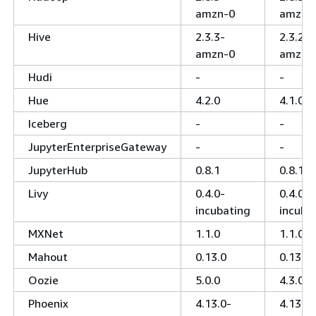
amzn-0
amzn-
Hive
2.3.3-
2.3.2-
amzn-0
amzn-
Hudi
-
-
Hue
4.2.0
4.1.0
Iceberg
-
-
JupyterEnterpriseGateway
-
-
JupyterHub
0.8.1
0.8.1
Livy
0.4.0-
0.4.0-
incubating
incuba
MXNet
1.1.0
1.1.0
Mahout
0.13.0
0.13.0
Oozie
5.0.0
4.3.0
Phoenix
4.13.0-
4.13.0-