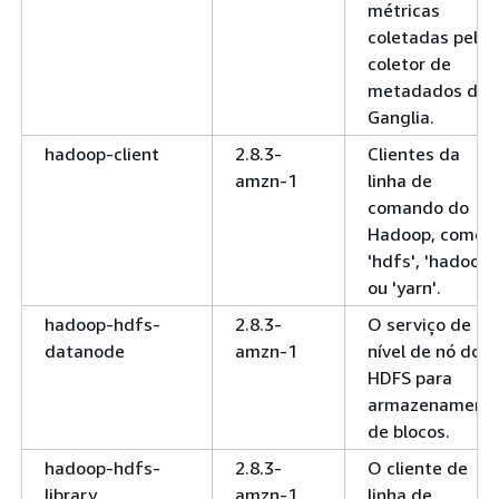
métricas
coletadas pelo
coletor de
metadados do
Ganglia.
hadoop-client
2.8.3-
Clientes da
amzn-1
linha de
comando do
Hadoop, como
'hdfs', 'hadoop',
ou 'yarn'.
hadoop-hdfs-
2.8.3-
O serviço de
datanode
amzn-1
nível de nó do
HDFS para
armazenament
de blocos.
hadoop-hdfs-
2.8.3-
O cliente de
library
amzn-1
linha de