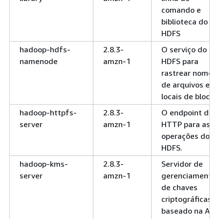
comando e
biblioteca do
HDFS
hadoop-hdfs-
2.8.3-
O serviço do
namenode
amzn-1
HDFS para
rastrear nomes
de arquivos e
locais de blocos
hadoop-httpfs-
2.8.3-
O endpoint de
server
amzn-1
HTTP para as
operações do
HDFS.
hadoop-kms-
2.8.3-
Servidor de
server
amzn-1
gerenciamento
de chaves
criptográficas
baseado na API