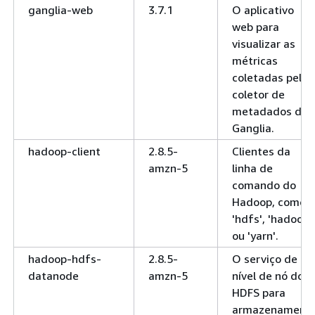
ganglia-web
3.7.1
O aplicativo
web para
visualizar as
métricas
coletadas pelo
coletor de
metadados do
Ganglia.
hadoop-client
2.8.5-
Clientes da
amzn-5
linha de
comando do
Hadoop, como
'hdfs', 'hadoop',
ou 'yarn'.
hadoop-hdfs-
2.8.5-
O serviço de
datanode
amzn-5
nível de nó do
HDFS para
armazenament