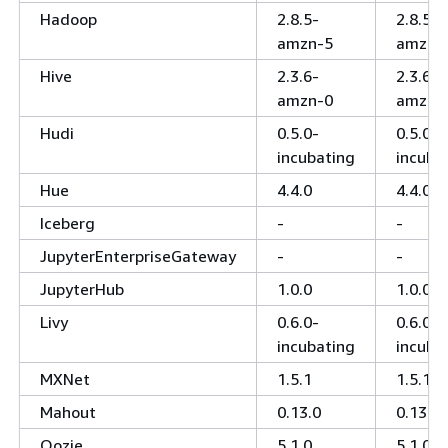
Hadoop
2.8.5-
2.8.5-
amzn-5
amzn-
Hive
2.3.6-
2.3.6-
amzn-0
amzn-
Hudi
0.5.0-
0.5.0-
incubating
incuba
Hue
4.4.0
4.4.0
Iceberg
-
-
JupyterEnterpriseGateway
-
-
JupyterHub
1.0.0
1.0.0
Livy
0.6.0-
0.6.0-
incubating
incuba
MXNet
1.5.1
1.5.1
Mahout
0.13.0
0.13.0
Oozie
5.1.0
5.1.0