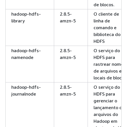
de blocos.
hadoop-hdfs-
2.8.5-
O cliente de
library
amzn-5
linha de
comando e
biblioteca do
HDFS
hadoop-hdfs-
2.8.5-
O serviço do
namenode
amzn-5
HDFS para
rastrear nomes
de arquivos e
locais de blocos
hadoop-hdfs-
2.8.5-
O serviço do
journalnode
amzn-5
HDFS para
gerenciar o
lançamento de
arquivos do
Hadoop em