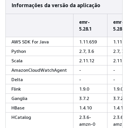
Informações da versão da aplicação
emr-
emr-
5.28.1
5.28.0
AWS SDK for Java
1.11.659
1.11.6
Python
2.7, 3.6
2.7, 3.6
Scala
2.11.12
2.11.1
AmazonCloudWatchAgent
-
-
Delta
-
-
Flink
1.9.0
1.9.0
Ganglia
3.7.2
3.7.2
HBase
1.4.10
1.4.10
HCatalog
2.3.6-
2.3.6-
amzn-0
amzn-