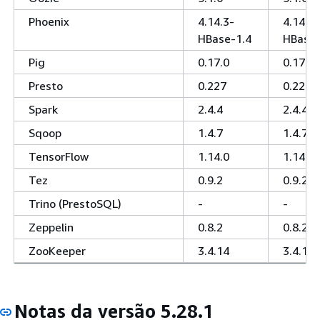
Phoenix
4.14.3-
4.14.3-
HBase-1.4
HBase-
Pig
0.17.0
0.17.0
Presto
0.227
0.227
Spark
2.4.4
2.4.4
Sqoop
1.4.7
1.4.7
TensorFlow
1.14.0
1.14.0
Tez
0.9.2
0.9.2
Trino (PrestoSQL)
-
-
Zeppelin
0.8.2
0.8.2
ZooKeeper
3.4.14
3.4.14
Notas da versão 5.28.1