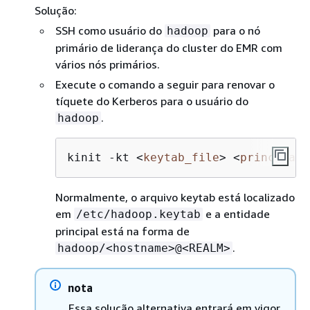
Solução:
SSH como usuário do
para o nó
hadoop
primário de liderança do cluster do EMR com
vários nós primários.
Execute o comando a seguir para renovar o
tíquete do Kerberos para o usuário do
.
hadoop
kinit -kt 
<
keytab_file
>
<
principal
>
Normalmente, o arquivo keytab está localizado
em
e a entidade
/etc/hadoop.keytab
principal está na forma de
.
hadoop/<hostname>@<REALM>
nota
Essa solução alternativa entrará em vigor