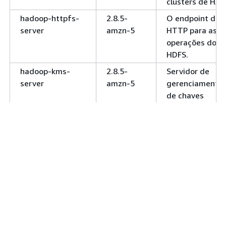
clusters de HA.
hadoop-httpfs-
2.8.5-
O endpoint de
server
amzn-5
HTTP para as
operações do
HDFS.
hadoop-kms-
2.8.5-
Servidor de
server
amzn-5
gerenciamento
de chaves
criptográficas
baseado na API
do Hadoop.
KeyProvider
hadoop-mapred
2.8.5-
MapReduce
amzn-5
bibliotecas de
mecanismos de
execução para
executar um
MapReduce