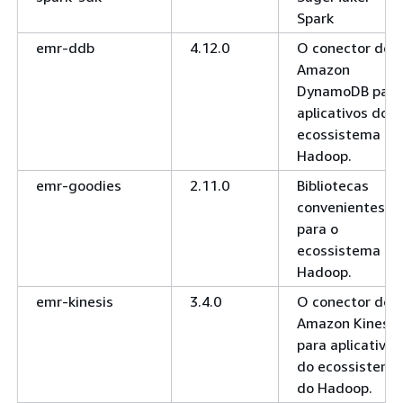
Spark
emr-ddb
4.12.0
O conector do
Amazon
DynamoDB para
aplicativos do
ecossistema do
Hadoop.
emr-goodies
2.11.0
Bibliotecas
convenientes
para o
ecossistema do
Hadoop.
emr-kinesis
3.4.0
O conector do
Amazon Kinesis
para aplicativos
do ecossistema
do Hadoop.