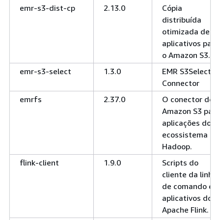
emr-s3-dist-cp
2.13.0
Cópia
distribuída
otimizada de
aplicativos para
o Amazon S3.
emr-s3-select
1.3.0
EMR S3Select
Connector
emrfs
2.37.0
O conector do
Amazon S3 para
aplicações do
ecossistema do
Hadoop.
flink-client
1.9.0
Scripts do
cliente da linha
de comando e
aplicativos do
Apache Flink.