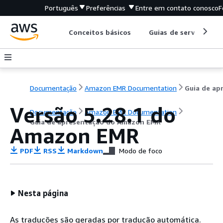
Português
Preferências
Entre em contato conosco
F
Conceitos básicos
Guias de serviço
Documentação
Amazon EMR Documentation
Versão 5.28.1 do
Documentação
Amazon EMR Documentation
Guia de apresentação do Amazon EMR
Amazon EMR
PDF
RSS
Markdown
Modo de foco
Nesta página
As traduções são geradas por tradução automática.