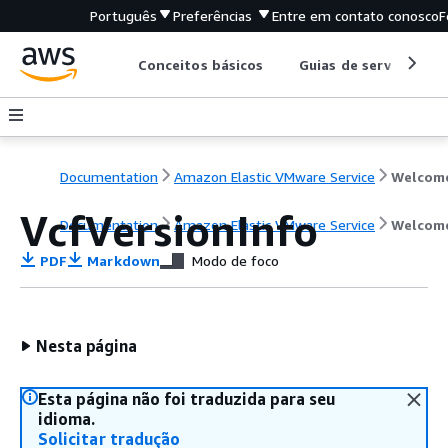
Português
Preferências
Entre em contato conosco
F
Conceitos básicos
Guias de serviço
Documentation
Amazon Elastic VMware Service
Welcom
VcfVersionInfo
Documentation
Amazon Elastic VMware Service
Welcom
PDF
Markdown
Modo de foco
Nesta página
Esta página não foi traduzida para seu
idioma.
Solicitar tradução