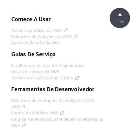
Comece A Usar
início
Tutoriais práticos da AWS
Biblioteca de Soluções da AWS
Guias de decisão da AWS
Guias De Serviço
Escolher um serviço de IA generativa
Guias de serviço da AWS
Tutoriais da AWS CLI no GitHub
Ferramentas De Desenvolvedor
Biblioteca de exemplos de código da AWS
AWS CLI
Centro de Builders AWS
Blog de ferramentas para desenvolvedores da
AWS
Links Úteis