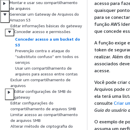
Montar e usar seu compartilhamento
acesso para faze
de arquivos
quaisquer pontos
Gerenciar um Gateway de Arquivos do
para se conecta
Amazon S3
função AWS Iden
Editar informações básicas do gateway
que concede ess
Conceder acesso e permissões
Conceder acesso a um bucket do
A função exige e
S3
token de seguran
Prevenção contra o ataque do
realizar. Além d
“substituto confuso” em todos os
serviços
associados devem
Usar um compartilhamento de
acesse.
arquivos para acesso entre contas
Excluir um compartilhamento de
Você pode criar o
arquivos
Arquivos pode cr
Editar configurações de SMB do
ela terá uma lis
gateway
consulte
Criar u
Editar configurações do
compartilhamento de arquivos SMB
Guia do usuário 
Limitar acesso ao compartilhamento
de arquivos SMB
O exemplo de pol
Alterar método de criptografia do
assuma um perfil