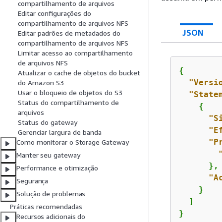
compartilhamento de arquivos
Editar configurações do
compartilhamento de arquivos NFS
JSON
Editar padrões de metadados do
compartilhamento de arquivos NFS
Limitar acesso ao compartilhamento
de arquivos NFS
{
Atualizar o cache de objetos do bucket
"Versi
do Amazon S3
Usar o bloqueio de objetos do S3
"State
Status do compartilhamento de
{
arquivos
"S
Status do gateway
"E
Gerenciar largura de banda
"P
Como monitorar o Storage Gateway
Manter seu gateway
      },

Performance e otimização
"A
Segurança
    }

Solução de problemas
  ]

Práticas recomendadas
}
Recursos adicionais do