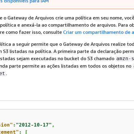
s disponíveis para IAM
e o Gateway de Arquivos crie uma política em seu nome, voc
a política e anexá-la ao compartilhamento de arquivos. Para o
re como fazer isso, consulte
Criar um compartilhamento de a
ítica a seguir permite que o Gateway de Arquivos realize to
S3 listadas na política. A primeira parte da declaração perm
listadas sejam executadas no bucket do S3 chamado
amzn-
unda parte permite as ações listadas em todos os objetos no
.
et
sion"
:
"2012-10-17"
,

tement"
: [
