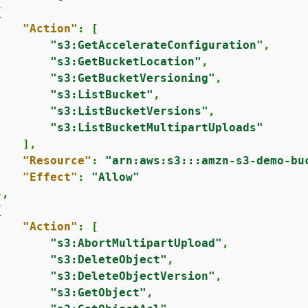
{
"Action"
: [

"s3:GetAccelerateConfiguration"
,

"s3:GetBucketLocation"
,

"s3:GetBucketVersioning"
,

"s3:ListBucket"
,

"s3:ListBucketVersions"
,

"s3:ListBucketMultipartUploads"
   ],

"Resource"
: 
"arn:aws:s3:::amzn-s3-demo-bu
"Effect"
: 
"Allow"
,

{
"Action"
: [

"s3:AbortMultipartUpload"
,

"s3:DeleteObject"
,

"s3:DeleteObjectVersion"
,

"s3:GetObject"
,
