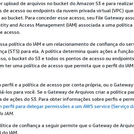
r upload de arquivos no bucket do Amazon S3 e para realiza
 de acesso ou endpoints da nuvem privada virtual (VPC) que
r ao bucket. Para conceder esse acesso, seu File Gateway a
tity and Access Management (IAM) associada a uma política
e acesso.
ssa política do IAM e um relacionamento de confiança do ser
ça (STS) para ela. A política determina quais ações a funçã
isso, o bucket do S3 e todos os pontos de acesso ou endpoint
 ter uma política de acesso que permita que o perfil do IAM
 perfil e a política de acesso por conta própria, ou o Gateway
iá-los para você. Se o Gateway de Arquivos criar a política pa
ta de ações do S3. Para obter informações sobre perfis e perm
m perfil para delegar permissões a um AWS service (Serviço 
do IAM
.
ítica de confiança a seguir permite que o Gateway de Arqui
 do IAM.