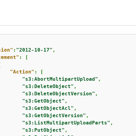
sion"
:
"2012-10-17"
,

tement"
: [

{
"Action"
: [

"s3:AbortMultipartUpload"
,

"s3:DeleteObject"
,

"s3:DeleteObjectVersion"
,

"s3:GetObject"
,

"s3:GetObjectAcl"
,

"s3:GetObjectVersion"
,

"s3:ListMultipartUploadParts"
,

"s3:PutObject"
,
