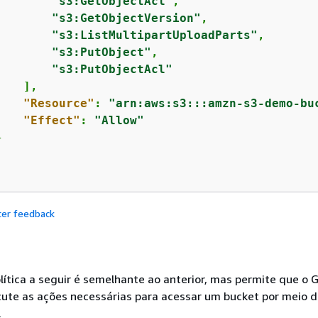
"s3:GetObjectAcl"
,

"s3:GetObjectVersion"
,

"s3:ListMultipartUploadParts"
,

"s3:PutObject"
,

"s3:PutObjectAcl"
   ],

"Resource"
: 
"arn:aws:s3:::amzn-s3-demo-bu
"Effect"
: 
"Allow"


cer feedback
ítica a seguir é semelhante ao anterior, mas permite que o
cute as ações necessárias para acessar um bucket por meio 
.