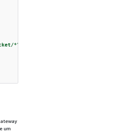
cket/*"
,

 Gateway
de um