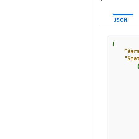
JSON
{
"Ver
"Sta