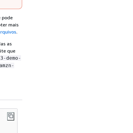
ê pode
bter mais
rquivos
.
das as
ite que
s3-demo-
amzn-