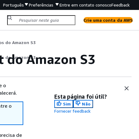
Português
Preferências
Entre em contato conosco
Feedback
Crie uma conta da AWS
vos do Amazon S3
et do Amazon S3
vos do Amazon S3
e o
alecerá.
Esta página foi útil?
Sim
Não
tre o
Fornecer feedback
precisa de