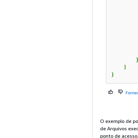
         
        }
    ]

}
Forne
O exemplo de pol
de Arquivos exe
ponto de acesso