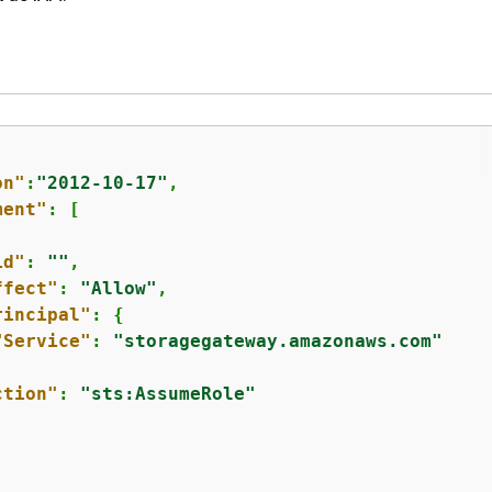
on"
:
"2012-10-17"
,

ment"
: [

id"
: 
""
,

ffect"
: 
"Allow"
,

rincipal"
: 
{
"Service"
: 
"storagegateway.amazonaws.com"
ction"
: 
"sts:AssumeRole"