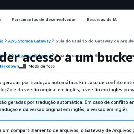
o
Ferramentas de desenvolvedor
Recursos de IA
ão
AWS Storage Gateway
Guia do usuário do Gateway de Arqui
der acesso a um buck
ão
AWS Storage Gateway
Guia do usuário do Gateway de Arqui
arkdown
Modo de foco
 geradas por tradução automática. Em caso de conflito entr
ução e da versão original em inglês, a versão em inglês prev
são geradas por tradução automática. Em caso de conflito en
adução e da versão original em inglês, a versão em inglês
a um compartilhamento de arquivos, o Gateway de Arquivos 