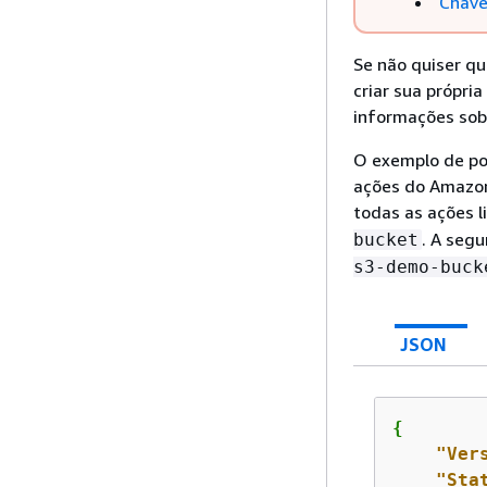
Chave
Se não quiser qu
criar sua própri
informações sob
O exemplo de pol
ações do Amazon 
todas as ações 
. A seg
bucket
s3-demo-buck
JSON
{
"Ver
"Sta