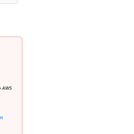
e
o AWS
um