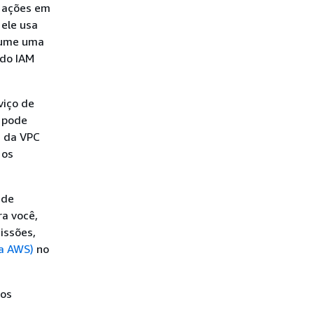
r ações em
 ele usa
ssume uma
 do IAM
viço de
o pode
s da VPC
 os
 de
ra você,
issões,
da AWS)
no
vos