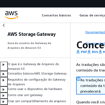
Conceitos básicos
Guias de serviç
Documentaç
AWS Storage Gateway
Conce
Documentaç
Guia do usuário do Gateway de
Arquivos do Amazon S3
PDF
RSS
M
O que é o Gateway de Arquivos do
As traduções são
Amazon S3
conteúdo da trad
Conceitos básicosAWS Storage Gateway
Requisitos de configuração do Gateway
As traduções 
de Arquivos
conteúdo da tr
Como usar o dispositivo de hardware
prevalecerá.
Como criar um gateway
Criar um compartilhamento de arquivos
Quando você cri