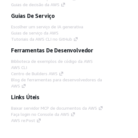
Guias de decisão da AWS
Guias De Serviço
Escolher um serviço de IA generativa
Guias de serviço da AWS
Tutoriais da AWS CLI no GitHub
Ferramentas De Desenvolvedor
Biblioteca de exemplos de código da AWS
AWS CLI
Centro de Builders AWS
Blog de ferramentas para desenvolvedores da
AWS
Links Úteis
Baixar servidor MCP de documentos da AWS
Faça login no Console da AWS
AWS re:Post
Privacidade
Termos do site
Preferências de