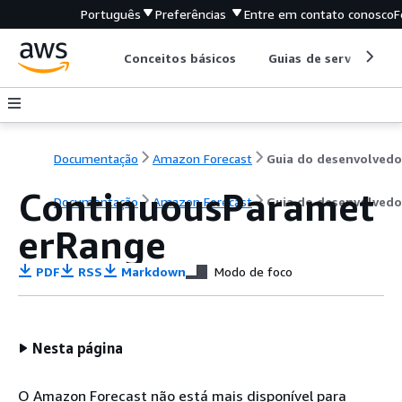
Português
Preferências
Entre em contato conosco
F
Conceitos básicos
Guias de serviço
Documentação
Amazon Forecast
Guia do desenvolvedo
ContinuousParamet
Documentação
Amazon Forecast
Guia do desenvolvedo
erRange
PDF
RSS
Markdown
Modo de foco
Nesta página
O Amazon Forecast não está mais disponível para