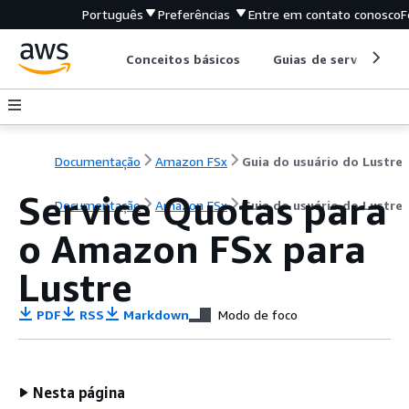
Português
Preferências
Entre em contato conosco
F
Conceitos básicos
Guias de serviço
Documentação
Amazon FSx
Guia do usuário do Lustre
Service Quotas para
Documentação
Amazon FSx
Guia do usuário do Lustre
o Amazon FSx para
Lustre
PDF
RSS
Markdown
Modo de foco
Nesta página