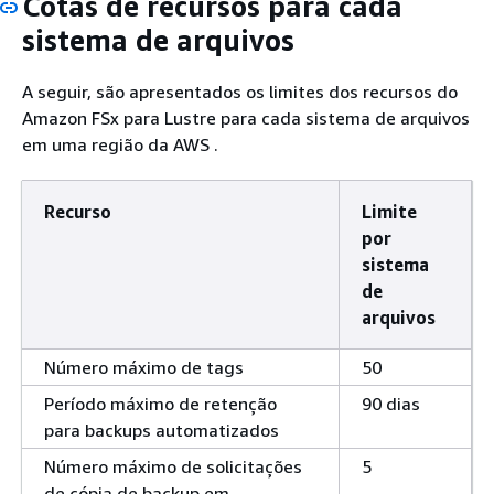
Cotas de recursos para cada
usuário que
sistema de arquivos
você pode ter
para todos os
A seguir, são apresentados os limites dos recursos do
sistemas de
Amazon FSx para Lustre para cada sistema de arquivos
arquivos do
em uma região da AWS .
Amazon FSx
para Lustre
nesta conta.
Recurso
Limite
por
sistema
de
arquivos
Número máximo de tags
50
Período máximo de retenção
90 dias
para backups automatizados
Número máximo de solicitações
5
de cópia de backup em