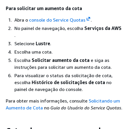
de cache
armazenamento
Intelligent-
em cache de
Para solicitar um aumento da cota
Tiering de leitura
leitura SSD
Abra o
console do Service Quotas
.
SSD persistente
provisionada
No painel de navegação, escolha
Serviços da AWS
(em GiB) que
.
você pode
configurar para
Selecione
Lustre
.
todos os
Escolha uma cota.
sistemas de
Escolha
Solicitar aumento da cota
e siga as
arquivos
instruções para solicitar um aumento da cota.
Amazon FSx for
Para visualizar o status da solicitação de cota,
Lustre nessa
escolha
Histórico de solicitações de cota
no
conta.
painel de navegação do console.
Intelligent-
Tiering
Para obter mais informações, consulte
Solicitando um
Lustre backups
500
O número
Aumento de Cota
no
Guia do Usuário do Service Quotas
.
máximo de
backups
iniciados pelo