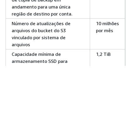
andamento para uma única
região de destino por conta.
Número de atualizações de
10 milhões
arquivos do bucket do S3
por mês
vinculado por sistema de
arquivos
Capacidade mínima de
1,2 TiB
armazenamento SSD para
sistemas de arquivos
Capacidade mínima de
6 TiB
armazenamento em HDD para
sistemas de arquivos
Throughput mínimo por unidade
50 MBps
de armazenamento SSD
Throughput máximo por unidade
1 mil MBps
de armazenamento SSD