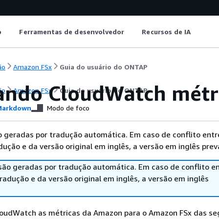
o
Ferramentas de desenvolvedor
Recursos de IA
ão
Amazon FSx
Guia do usuário do ONTAP
ando CloudWatch métr
ão
Amazon FSx
Guia do usuário do ONTAP
arkdown
Modo de foco
 geradas por tradução automática. Em caso de conflito entr
ução e da versão original em inglês, a versão em inglês prev
são geradas por tradução automática. Em caso de conflito en
adução e da versão original em inglês, a versão em inglês
loudWatch as métricas da Amazon para o Amazon FSx das se