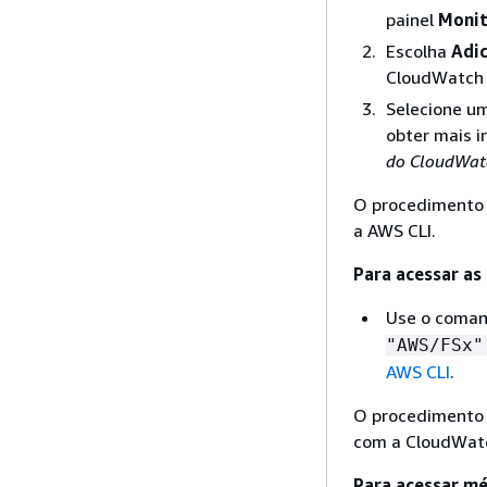
painel
Monit
Escolha
Adic
CloudWatch 
Selecione um
obter mais 
do CloudWat
O procedimento 
a AWS CLI.
Para acessar as
Use o coma
"AWS/FSx"
AWS CLI
.
O procedimento 
com a CloudWatc
Para acessar mé