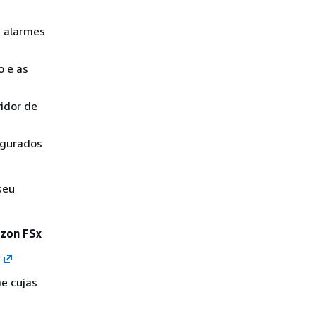
h alarmes
o e as
idor de
igurados
seu
azon FSx
/
e cujas