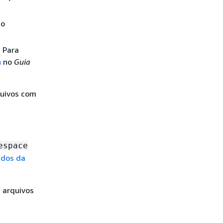
 o
. Para
n
no
Guia
quivos com
espace
ndos da
 arquivos