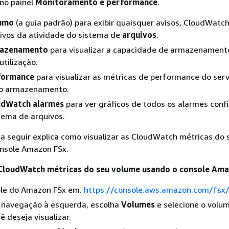
no painel
Monitoramento e performance
.
umo
(a guia padrão) para exibir quaisquer avisos, CloudWatc
tivos da atividade do sistema de
arquivos
.
azenamento
para visualizar a capacidade de armazenament
utilização.
formance
para visualizar as métricas de performance do serv
do armazenamento.
udWatch alarmes
para ver gráficos de todos os alarmes conf
tema de arquivos.
a seguir explica como visualizar as CloudWatch métricas do 
nsole Amazon FSx.
 CloudWatch métricas do seu volume usando o console Am
ole do Amazon FSx em.
https://console.aws.amazon.com/fsx
e navegação à esquerda, escolha
Volumes
e selecione o volum
ê deseja visualizar.