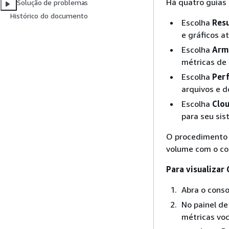
Há quatro guias 
Solução de problemas
Histórico do documento
Escolha
Res
e gráficos a
Escolha
Arm
métricas de 
Escolha
Per
arquivos e 
Escolha
Clo
para seu sis
O procedimento 
volume com o co
Para visualizar
Abra o cons
No painel d
métricas voc