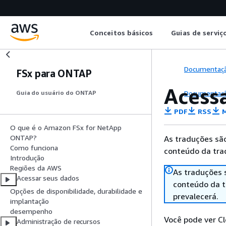
Conceitos básicos
Guias de serviç
Documentaç
FSx para ONTAP
Acess
Documentaç
Guia do usuário do ONTAP
PDF
RSS
M
O que é o Amazon FSx for NetApp
ONTAP?
As traduções são
Como funciona
conteúdo da trad
Introdução
Regiões da AWS
As traduções 
Acessar seus dados
conteúdo da tr
Opções de disponibilidade, durabilidade e
prevalecerá.
implantação
desempenho
Você pode ver C
Administração de recursos