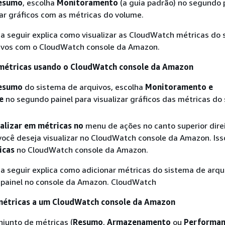
esumo
, escolha
Monitoramento
(a guia padrão) no segundo 
zar gráficos com as métricas do volume.
a seguir explica como visualizar as CloudWatch métricas do 
ivos com o CloudWatch console da Amazon.
 métricas usando o CloudWatch console da Amazon
esumo
do sistema de arquivos, escolha
Monitoramento e
e
no segundo painel para visualizar gráficos das métricas do
alizar em métricas no
menu de ações no canto superior dire
você deseja visualizar no CloudWatch console da Amazon. Iss
icas
no CloudWatch console da Amazon.
 seguir explica como adicionar métricas do sistema de arqu
painel no console da Amazon. CloudWatch
 métricas a um CloudWatch console da Amazon
njunto de métricas (
Resumo
,
Armazenamento
ou
Performan