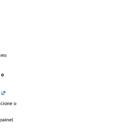
seu
 o
/
cione o
painel