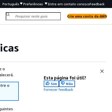
Português
Preferências
Entre em contato conosco
Feedback
Crie uma conta da AWS
icas
e o
alecerá.
Esta página foi útil?
Sim
Não
tre o
Fornecer feedback
guintes