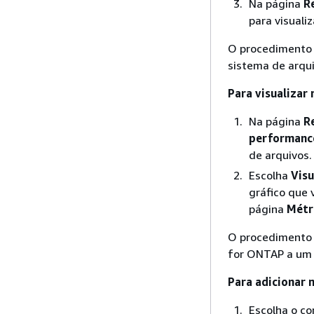
Na página
R
para visuali
O procedimento 
sistema de arqu
Para visualizar
Na página
R
performanc
de arquivos.
Escolha
Visu
gráfico que 
página
Métr
O procedimento a
for ONTAP a um 
Para adicionar
Escolha o co