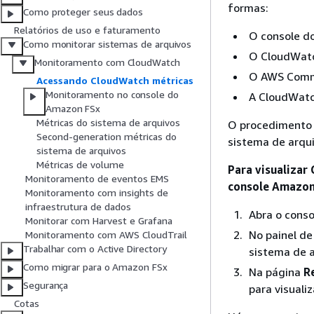
formas:
Como proteger seus dados
Relatórios de uso e faturamento
O console d
Como monitorar sistemas de arquivos
O CloudWatc
Monitoramento com CloudWatch
O AWS Comma
Acessando CloudWatch métricas
Monitoramento no console do
A CloudWatc
Amazon FSx
Métricas do sistema de arquivos
O procedimento 
Second-generation métricas do
sistema de arqu
sistema de arquivos
Métricas de volume
Para visualizar
Monitoramento de eventos EMS
console Amazon
Monitoramento com insights de
infraestrutura de dados
Abra o cons
Monitorar com Harvest e Grafana
No painel d
Monitoramento com AWS CloudTrail
Trabalhar com o Active Directory
sistema de a
Como migrar para o Amazon FSx
Na página
R
Segurança
para visuali
Cotas