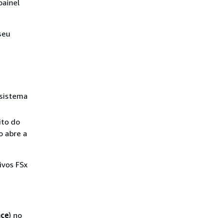
painel
seu
 sistema
ito do
o abre a
ivos FSx
ce
) no