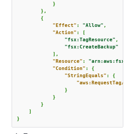
            }

        },

{
"Effect"
: 
"Allow"
,

"Action"
: [

"fsx:TagResource"
,

"fsx:CreateBackup"
            ],

"Resource"
: 
"arn:aws:fsx:
us
"Condition"
: 
{
"StringEquals"
: 
{
"aws:RequestTag/Dep
                }

            }

        }

    ]

}