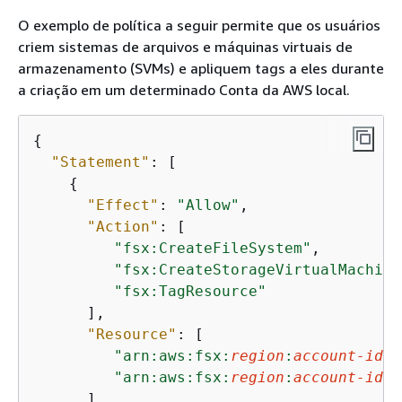
O exemplo de política a seguir permite que os usuários
criem sistemas de arquivos e máquinas virtuais de
armazenamento (SVMs) e apliquem tags a eles durante
a criação em um determinado Conta da AWS local.
{
"Statement"
: [

{
"Effect"
: 
"Allow"
,

"Action"
: [

"fsx:CreateFileSystem"
,

"fsx:CreateStorageVirtualMachine
"fsx:TagResource"
      ],

"Resource"
: [

"arn:aws:fsx:
region
:
account-id
:f
"arn:aws:fsx:
region
:
account-id
:f
      ]
