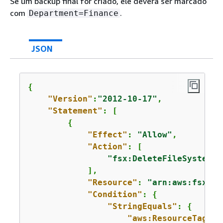
Se um backup final for criado, ele deverá ser marcado
com
.
Department=Finance
JSON
{
"Version"
:
"2012-10-17"
,

"Statement"
: [

{
"Effect"
: 
"Allow"
,

"Action"
: [

"fsx:DeleteFileSystem"
            ],

"Resource"
: 
"arn:aws:fsx:
us
"Condition"
: 
{
"StringEquals"
: 
{
"aws:ResourceTag/De