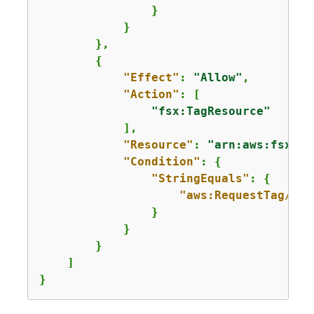
                }

            }

        },

{
"Effect"
: 
"Allow"
,

"Action"
: [

"fsx:TagResource"
            ],

"Resource"
: 
"arn:aws:fsx:
us
"Condition"
: 
{
"StringEquals"
: 
{
"aws:RequestTag/Dep
                }

            }

        }

    ]

}