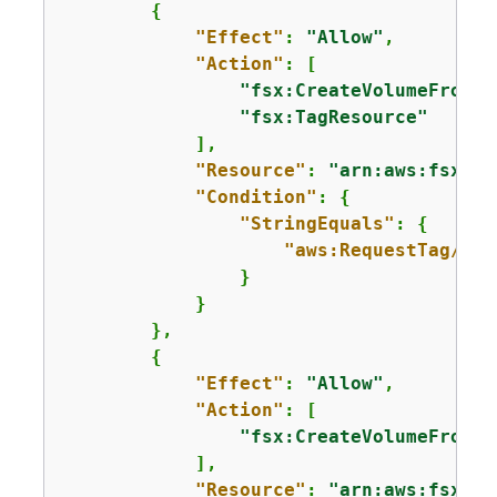
{
"Effect"
: 
"Allow"
,

"Action"
: [

"fsx:CreateVolumeFromBa
"fsx:TagResource"
            ],

"Resource"
: 
"arn:aws:fsx:
us
"Condition"
: 
{
"StringEquals"
: 
{
"aws:RequestTag/Dep
                }

            }

        },

{
"Effect"
: 
"Allow"
,

"Action"
: [

"fsx:CreateVolumeFromBa
            ],

"Resource"
: 
"arn:aws:fsx:
us