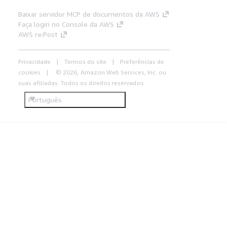
Baixar servidor MCP de documentos da AWS
Faça login no Console da AWS
AWS re:Post
Privacidade
Termos do site
Preferências de
cookies
© 2026, Amazon Web Services, Inc. ou
suas afiliadas. Todos os direitos reservados.
Português