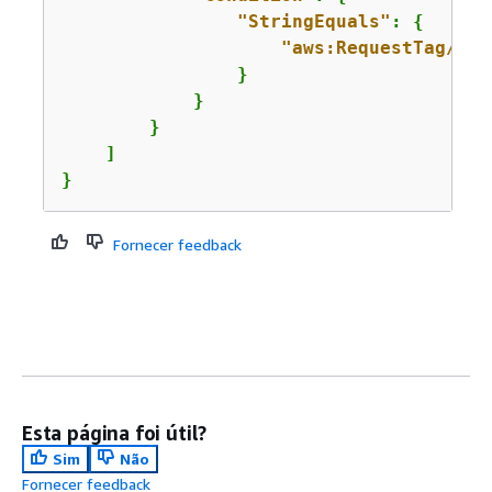
"StringEquals"
: 
{
"aws:RequestTag/Dep
                }

            }

        }

    ]

}
Fornecer feedback
Esta página foi útil?
Sim
Não
Fornecer feedback