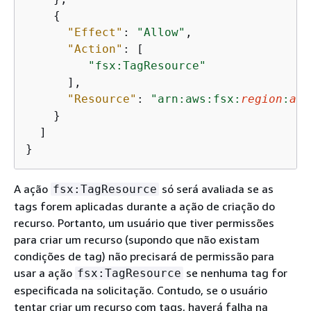
{
"Effect"
: 
"Allow"
,

"Action"
: [

"fsx:TagResource"
      ],

"Resource"
: 
"arn:aws:fsx:
region
:
acc
    }

  ]

}
A ação
só será avaliada se as
fsx:TagResource
tags forem aplicadas durante a ação de criação do
recurso. Portanto, um usuário que tiver permissões
para criar um recurso (supondo que não existam
condições de tag) não precisará de permissão para
usar a ação
se nenhuma tag for
fsx:TagResource
especificada na solicitação. Contudo, se o usuário
tentar criar um recurso com tags, haverá falha na