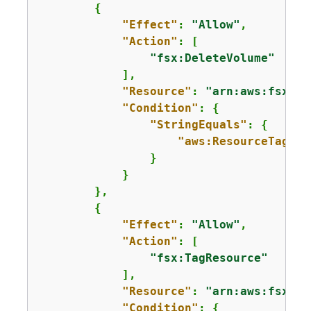
{
"Effect"
: 
"Allow"
,

"Action"
: [

"fsx:DeleteVolume"
            ],

"Resource"
: 
"arn:aws:fsx:
us
"Condition"
: 
{
"StringEquals"
: 
{
"aws:ResourceTag/De
                }

            }

        },

{
"Effect"
: 
"Allow"
,

"Action"
: [

"fsx:TagResource"
            ],

"Resource"
: 
"arn:aws:fsx:
us
"Condition"
: 
{