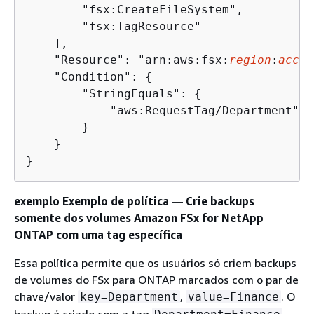
        "fsx:CreateFileSystem",

        "fsx:TagResource"

    ],

    "Resource": "arn:aws:fsx:
region
:
accou
    "Condition": 
{
        "StringEquals": 
{
            "aws:RequestTag/Department": 
        }

    }

}
exemplo Exemplo de política — Crie backups
somente dos volumes Amazon FSx for NetApp
ONTAP com uma tag específica
Essa política permite que os usuários só criem backups
de volumes do FSx para ONTAP marcados com o par de
chave/valor
,
. O
key=Department
value=Finance