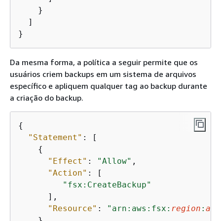
    }

  ]

}
Da mesma forma, a política a seguir permite que os
usuários criem backups em um sistema de arquivos
específico e apliquem qualquer tag ao backup durante
a criação do backup.
{
"Statement"
: [

{
"Effect"
: 
"Allow"
,

"Action"
: [

"fsx:CreateBackup"
      ],

"Resource"
: 
"arn:aws:fsx:
region
:
acc
    },
