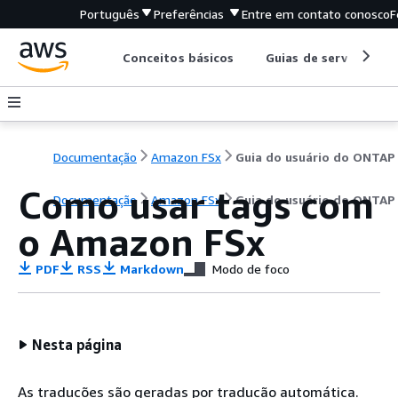
Português
Preferências
Entre em contato conosco
F
Conceitos básicos
Guias de serviço
Documentação
Amazon FSx
Guia do usuário do ONTAP
Como usar tags com
Documentação
Amazon FSx
Guia do usuário do ONTAP
o Amazon FSx
PDF
RSS
Markdown
Modo de foco
Nesta página
As traduções são geradas por tradução automática.