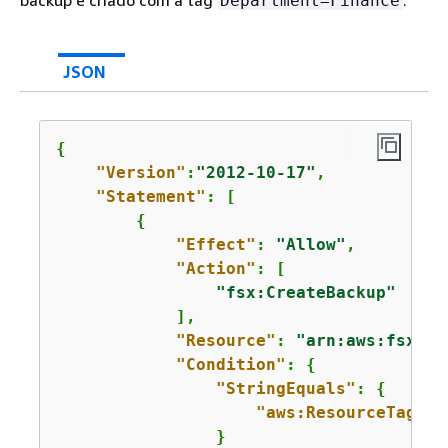
backup é criado com a tag
.
Department=Finance
JSON
{
"Version"
:
"2012-10-17"
,

"Statement"
: [

{
"Effect"
: 
"Allow"
,

"Action"
: [

"fsx:CreateBackup"
            ],

"Resource"
: 
"arn:aws:fsx:
us
"Condition"
: 
{
"StringEquals"
: 
{
"aws:ResourceTag/De
                }
