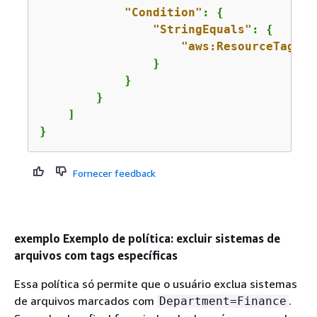
"Condition"
: 
{
"StringEquals"
: 
{
"aws:ResourceTag/De
                }

            }

        }

    ]

}
Fornecer feedback
exemplo Exemplo de política: excluir sistemas de
arquivos com tags específicas
Essa política só permite que o usuário exclua sistemas
de arquivos marcados com
.
Department=Finance