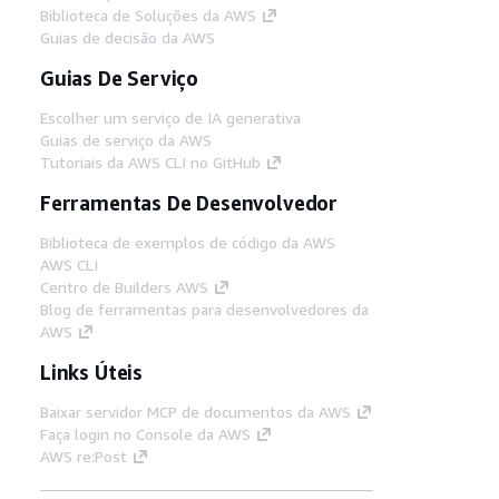
Biblioteca de Soluções da AWS
Guias de decisão da AWS
Guias De Serviço
Escolher um serviço de IA generativa
Guias de serviço da AWS
Tutoriais da AWS CLI no GitHub
Ferramentas De Desenvolvedor
Biblioteca de exemplos de código da AWS
AWS CLI
Centro de Builders AWS
Blog de ferramentas para desenvolvedores da
AWS
Links Úteis
Baixar servidor MCP de documentos da AWS
Faça login no Console da AWS
AWS re:Post