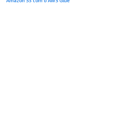
Amazon S3 com o AWS Glue