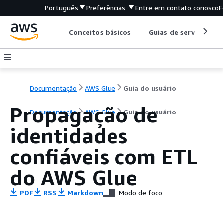
Português
Preferências
Entre em contato conosco
F
Conceitos básicos
Guias de serviço
Documentação
AWS Glue
Guia do usuário
Propagação de
Documentação
AWS Glue
Guia do usuário
identidades
confiáveis com ETL
do AWS Glue
PDF
RSS
Markdown
Modo de foco