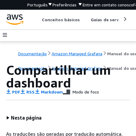
Português
Preferências
Entre em contato conosco
F
Conceitos básicos
Guias de serviço
Documentação
Amazon Managed Grafana
Compartilhar um
Documentação
Amazon Managed Grafana
Manual do us
dashboard
PDF
RSS
Markdown
Modo de foco
Nesta página
As traduções são geradas por tradução automática.