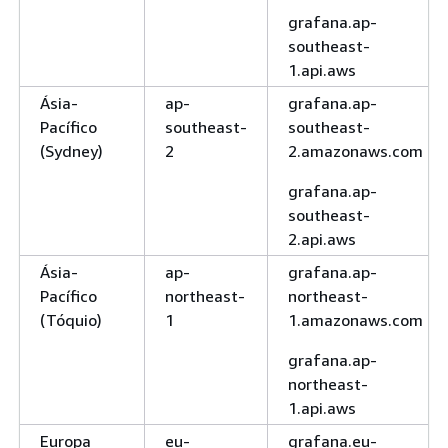
grafana.ap-
southeast-
1.api.aws
Ásia-
ap-
grafana.ap-
Pacífico
southeast-
southeast-
(Sydney)
2
2.amazonaws.com
grafana.ap-
southeast-
2.api.aws
Ásia-
ap-
grafana.ap-
Pacífico
northeast-
northeast-
(Tóquio)
1
1.amazonaws.com
grafana.ap-
northeast-
1.api.aws
Europa
eu-
grafana.eu-