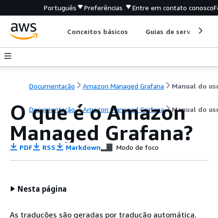
Português
Preferências
Entre em contato conosco
F
Conceitos básicos
Guias de serviço
Documentação
Amazon Managed Grafana
O que é o Amazon
Documentação
Amazon Managed Grafana
Manual do us
Managed Grafana?
PDF
RSS
Markdown
Modo de foco
Nesta página
As traduções são geradas por tradução automática.