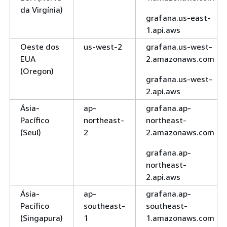
da Virgínia)
grafana.us-east-
1.api.aws
Oeste dos
us-west-2
grafana.us-west-
EUA
2.amazonaws.com
(Oregon)
grafana.us-west-
2.api.aws
Ásia-
ap-
grafana.ap-
Pacífico
northeast-
northeast-
(Seul)
2
2.amazonaws.com
grafana.ap-
northeast-
2.api.aws
Ásia-
ap-
grafana.ap-
Pacífico
southeast-
southeast-
(Singapura)
1
1.amazonaws.com