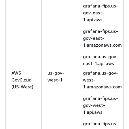
grafana-fips.us-
gov-east-
1.api.aws
grafana-fips.us-
gov-east-
1.amazonaws.com
grafana.us-gov-
east-1.api.aws
AWS
us-gov-
grafana.us-gov-
GovCloud
west-1
west-
(US-West)
1.amazonaws.com
grafana-fips.us-
gov-west-
1.api.aws
grafana-fips.us-