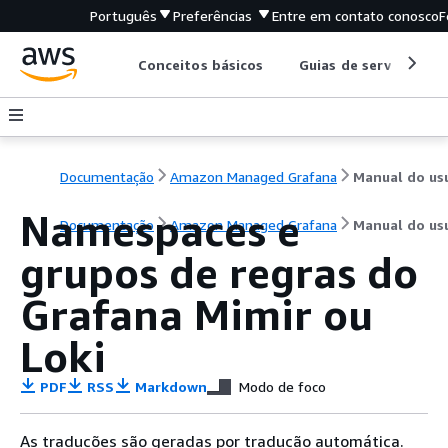
Português
Preferências
Entre em contato conosco
F
Conceitos básicos
Guias de serviço
Documentação
Amazon Managed Grafana
Namespaces e
Documentação
Amazon Managed Grafana
Manual do us
grupos de regras do
Grafana Mimir ou
Loki
PDF
RSS
Markdown
Modo de foco
As traduções são geradas por tradução automática.