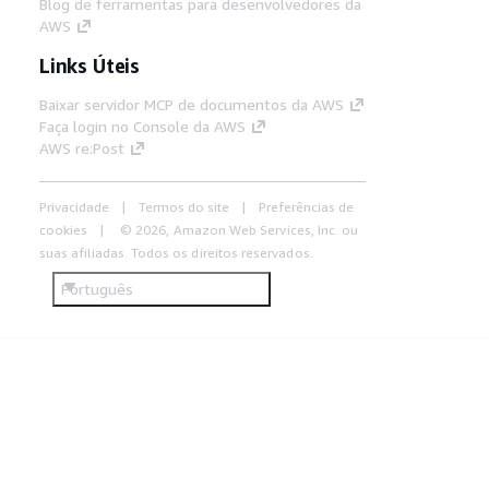
Blog de ferramentas para desenvolvedores da
AWS
Links Úteis
Baixar servidor MCP de documentos da AWS
Faça login no Console da AWS
AWS re:Post
Privacidade
Termos do site
Preferências de
cookies
© 2026, Amazon Web Services, Inc. ou
suas afiliadas. Todos os direitos reservados.
Português