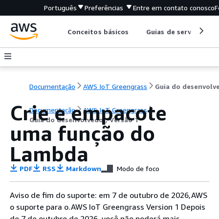
Português
Preferências
Entre em contato conosco
F
Conceitos básicos
Guias de serviço
Documentação
AWS IoT Greengrass
Crie e empacote
Documentação
AWS IoT Greengrass
Guia do desenvolvedor, Versão 1
uma função do
Lambda
PDF
RSS
Markdown
Modo de foco
Aviso de fim do suporte: em 7 de outubro de 2026,AWS
o suporte para o.AWS IoT Greengrass Version 1 Depois
de 7 de outubro de 2026, você não poderá mais