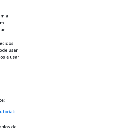
em a
om
tar
ecidos.
ode usar
os e usar
te:
utorial:
mplos de