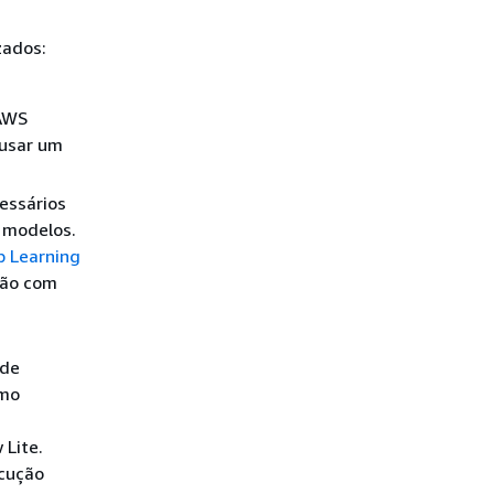
zados:
 AWS
 usar um
essários
 modelos.
 Learning
ção com
 de
omo
 Lite.
ecução