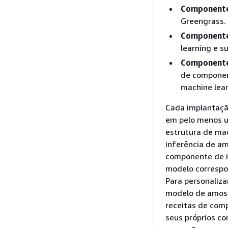
Componente
Greengrass.
Componente
learning e s
Componente 
de component
machine lear
Cada implantação
em pelo menos u
estrutura de mac
inferência de a
componente de in
modelo corresp
Para personaliz
modelo de amost
receitas de com
seus próprios c