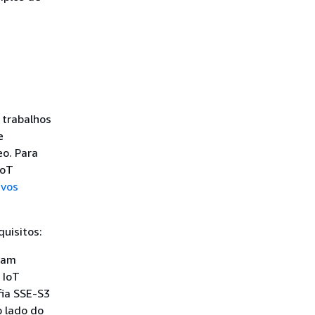
 trabalhos
e
o. Para
IoT
ivos
uisitos:
sam
 IoT
fia SSE-S3
o lado do