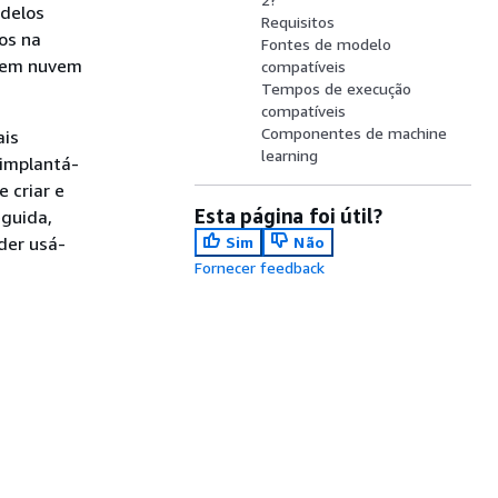
odelos
Requisitos
os na
Fontes de modelo
o em nuvem
compatíveis
Tempos de execução
compatíveis
Componentes de machine
ais
learning
 implantá-
e criar e
Esta página foi útil?
eguida,
der usá-
Sim
Não
Fornecer feedback