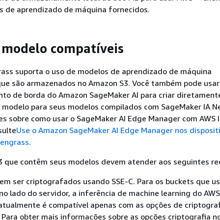
 de aprendizado de máquina fornecidos.
 modelo compatíveis
ass suporta o uso de modelos de aprendizado de máquina
que são armazenados no Amazon S3. Você também pode usar
o de borda do Amazon SageMaker AI para criar diretament
modelo para seus modelos compilados com SageMaker IA Ne
es sobre como usar o SageMaker AI Edge Manager com AWS 
sulte
Use o Amazon SageMaker AI Edge Manager nos disposit
eengrass
.
3 que contêm seus modelos devem atender aos seguintes req
vem ser criptografados usando SSE-C. Para os buckets que u
 no lado do servidor, a inferência de machine learning do AWS
atualmente é compatível apenas com as opções de criptogra
Para obter mais informações sobre as opções criptografia n