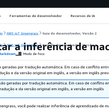
o
Ferramentas de desenvolvedor
Recursos de IA
ão
AWS IoT Greengrass
Guia do desenvolvedor, Versão 2
tar a inferência de ma
ão
AWS IoT Greengrass
Guia do desenvolvedor, Versão 2
arkdown
Modo de foco
 geradas por tradução automática. Em caso de conflito entr
ução e da versão original em inglês, a versão em inglês prev
são geradas por tradução automática. Em caso de conflito en
adução e da versão original em inglês, a versão em inglês
engrass, você pode realizar inferência de aprendizado de 