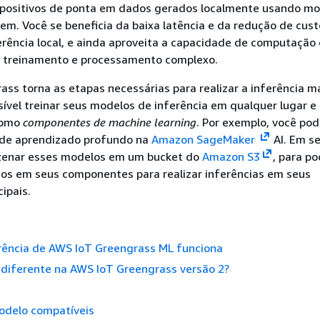
spositivos de ponta em dados gerados localmente usando m
em. Você se beneficia da baixa latência e da redução de cust
erência local, e ainda aproveita a capacidade de computaçã
 treinamento e processamento complexo.
ss torna as etapas necessárias para realizar a inferência m
ssível treinar seus modelos de inferência em qualquer lugar e
como
componentes de machine learning
. Por exemplo, você pod
 de aprendizado profundo na
Amazon SageMaker
AI. Em s
zenar esses modelos em um bucket do
Amazon S3
, para po
tos em seus componentes para realizar inferências em seus
cipais.
rência de AWS IoT Greengrass ML funciona
 diferente na AWS IoT Greengrass versão 2?
odelo compatíveis