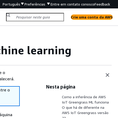
Português
Preferências
Entre em contato conosco
Feedback
Crie uma conta da AWS
chine learning
e o
alecerá.
Nesta página
tre o
Como a inferência de AWS
IoT Greengrass ML funciona
O que há de diferente na
AWS IoT Greengrass versão
máquina
2?