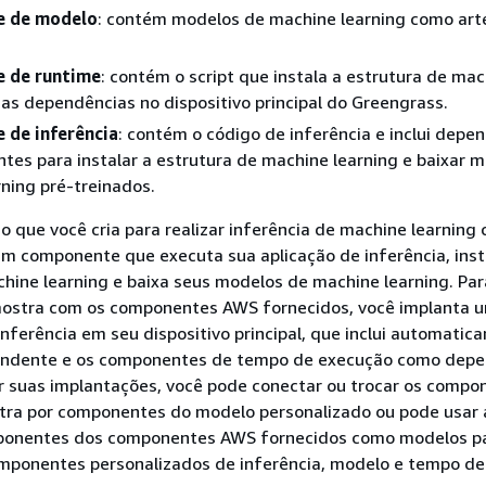
 de modelo
: contém modelos de machine learning como art
 de runtime
: contém o script que instala a estrutura de ma
uas dependências no dispositivo principal do Greengrass.
de inferência
: contém o código de inferência e inclui depe
es para instalar a estrutura de machine learning e baixar 
ning pré-treinados.
 que você cria para realizar inferência de machine learning 
m componente que executa sua aplicação de inferência, inst
hine learning e baixa seus modelos de machine learning. Para
mostra com os componentes AWS fornecidos, você implanta 
ferência em seu dispositivo principal, que inclui automatic
ondente e os componentes de tempo de execução como depe
ar suas implantações, você pode conectar ou trocar os compo
ra por componentes do modelo personalizado ou pode usar 
ponentes dos componentes AWS fornecidos como modelos pa
omponentes personalizados de inferência, modelo e tempo de