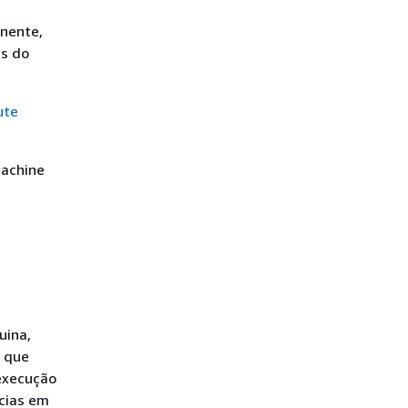
nente,
s do
ute
machine
uina,
 que
execução
ncias em