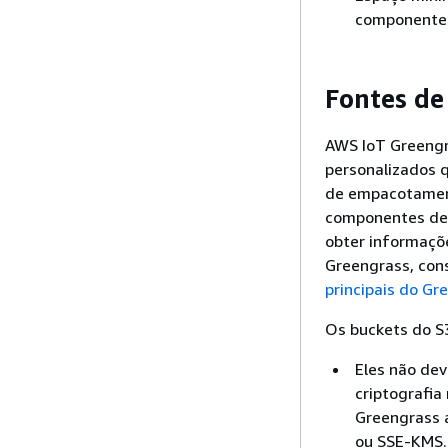
componentes
Fontes de
AWS IoT Greengr
personalizados 
de empacotament
componentes de 
obter informaçõ
Greengrass, con
principais do Gr
Os buckets do S
Eles não de
criptografia
Greengrass 
ou SSE-KMS. 