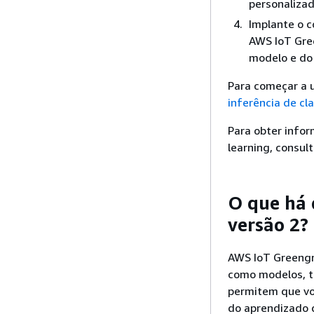
personalizad
Implante o 
AWS IoT Gre
modelo e do
Para começar a 
inferência de cl
Para obter info
learning, consul
O que há 
versão 2?
AWS IoT Greengr
como modelos, t
permitem que vo
do aprendizado d