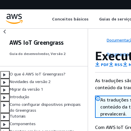
Conceitos básicos
Guias de serviç
Documentaç
AWS IoT Greengrass
Execu
Documentaç
Guia do desenvolvedor, Versão 2
PDF
RSS
M
O que é AWS IoT Greengrass?
As traduções são
Novidades da versão 2
conteúdo da trad
Migrar da versão 1
Introdução
As traduções 
Como configurar dispositivos principais
conteúdo da tr
do Greengrass
prevalecerá.
Tutoriais
Componentes
Com AWS IoT Gre