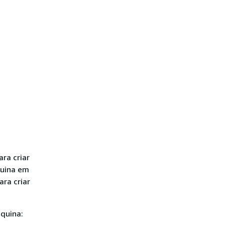
ra criar
quina em
ra criar
quina: