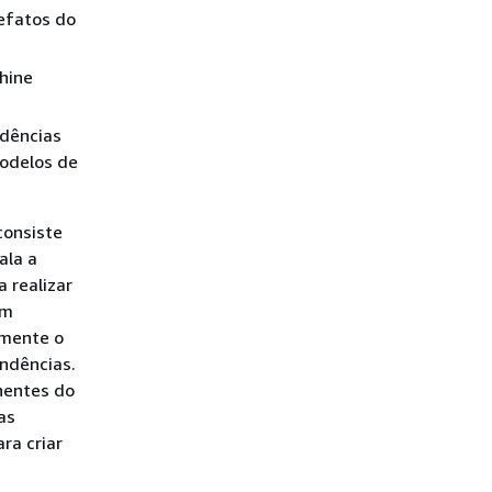
efatos do
chine
ndências
modelos de
consiste
ala a
 realizar
um
amente o
ndências.
nentes do
as
ra criar