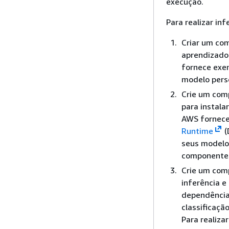
execução.
Para realizar in
Criar um co
aprendizado 
fornece exe
modelo perso
Crie um com
para instal
AWS fornece
Runtime
(
seus modelos
componentes
Crie um com
inferência 
dependência
classificaçã
Para realiza