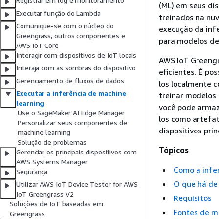
Registrar em log e monitoramento
(ML) em seus di
Executar função do Lambda
treinados na nuv
Comunique-se com o núcleo do
execução da inf
Greengrass, outros componentes e
para modelos de
AWS IoT Core
Interagir com dispositivos de IoT locais
AWS IoT Greengra
Interaja com as sombras do dispositivo
eficientes. É po
Gerenciamento de fluxos de dados
los localmente 
Executar a inferência de machine
treinar modelos
learning
você pode arma
Use o SageMaker AI Edge Manager
los como artefa
Personalizar seus componentes de
dispositivos prin
machine learning
Solução de problemas
Tópicos
Gerenciar os principais dispositivos com
AWS Systems Manager
Como a infe
Segurança
O que há de
Utilizar AWS IoT Device Tester for AWS
IoT Greengrass V2
Requisitos
Soluções de IoT baseadas em
Fontes de m
Greengrass