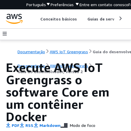
Português
Preferências
Entre em contato conosco
F
Conceitos básicos
Guias de serviço
Documentação
AWS IoT Greengrass
Execute AWS IoT
Documentação
AWS IoT Greengrass
Guia do desenvolvedor, Versão 2
Greengrass o
software Core em
um contêiner
Docker
PDF
RSS
Markdown
Modo de foco