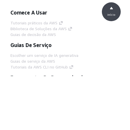
Comece A Usar
início
Tutoriais práticos da AWS
Biblioteca de Soluções da AWS
Guias de decisão da AWS
Guias De Serviço
Escolher um serviço de IA generativa
Guias de serviço da AWS
Tutoriais da AWS CLI no GitHub
Ferramentas De Desenvolvedor
Biblioteca de exemplos de código da AWS
AWS CLI
Centro de Builders AWS
Blog de ferramentas para desenvolvedores da
AWS
Links Úteis