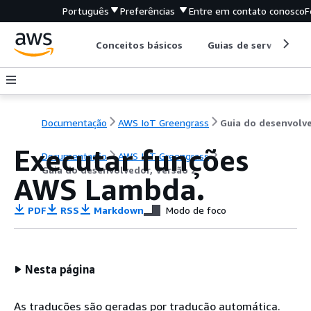
Português
Preferências
Entre em contato conosco
F
Conceitos básicos
Guias de serviço
Documentação
AWS IoT Greengrass
Executar funções
Documentação
AWS IoT Greengrass
Guia do desenvolvedor, Versão 2
AWS Lambda.
PDF
RSS
Markdown
Modo de foco
Nesta página
As traduções são geradas por tradução automática.