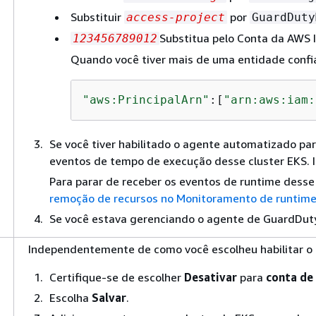
Substituir
por
access-project
GuardDuty
Substitua pelo Conta da AWS I
123456789012
Quando você tiver mais de uma entidade confiáv
"aws:PrincipalArn"
:[
"arn:aws:iam:
Se você tiver habilitado o agente automatizado pa
eventos de tempo de execução desse cluster EKS. Is
Para parar de receber os eventos de runtime dess
remoção de recursos no Monitoramento de runtim
Se você estava gerenciando o agente de GuardDut
Independentemente de como você escolheu habilitar o M
Certifique-se de escolher
Desativar
para
conta de
Escolha
Salvar
.