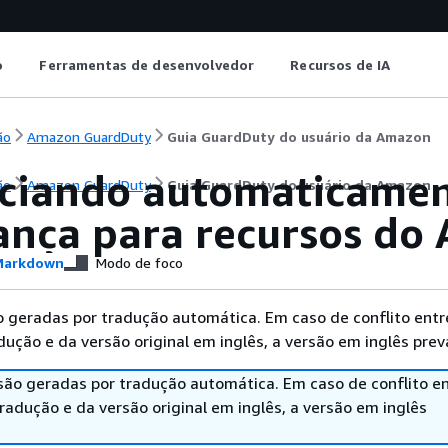
o
Ferramentas de desenvolvedor
Recursos de IA
ão
Amazon GuardDuty
Guia GuardDuty do usuário da Amazon
ciando automaticamen
ão
Amazon GuardDuty
Guia GuardDuty do usuário da Amazon
ança para recursos do
arkdown
Modo de foco
 geradas por tradução automática. Em caso de conflito entr
ução e da versão original em inglês, a versão em inglês prev
são geradas por tradução automática. Em caso de conflito en
adução e da versão original em inglês, a versão em inglês