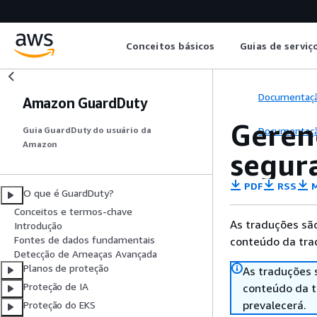
Conceitos básicos
Guias de serviç
Documentaç
Amazon GuardDuty
Geren
Documentaç
Guia GuardDuty do usuário da
Amazon
segur
PDF
RSS
M
O que é GuardDuty?
Conceitos e termos-chave
As traduções são
Introdução
Fontes de dados fundamentais
conteúdo da trad
Detecção de Ameaças Avançada
Planos de proteção
As traduções 
Proteção de IA
conteúdo da tr
prevalecerá.
Proteção do EKS