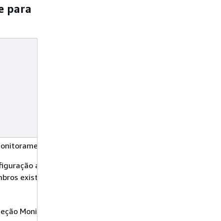
e para
onitoramento de runtime, você terá as seguintes opções:
iguração automática do agente. GuardDuty implantará e ger
bros existentes e potencialmente novas na organização.
eção Monitoramento de runtime, faça o seguinte: