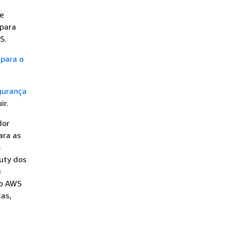
de
 para
S.
 para o
gurança
ir.
dor
ara as
S
uty dos
e
do AWS
as,