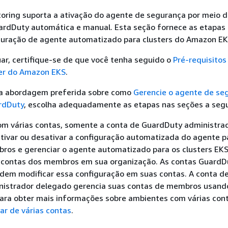
oring suporta a ativação do agente de segurança por meio 
ardDuty automática e manual. Esta seção fornece as etapas
iguração de agente automatizado para clusters do Amazon EK
ar, certifique-se de que você tenha seguido o
Pré-requisitos
ter do Amazon EKS
.
a abordagem preferida sobre como
Gerencie o agente de se
rdDuty
, escolha adequadamente as etapas nas seções a segu
m várias contas, somente a conta de GuardDuty administra
tivar ou desativar a configuração automatizada do agente p
ros e gerenciar o agente automatizado para os clusters EK
 contas dos membros em sua organização. As contas GuardD
em modificar essa configuração em suas contas. A conta d
istrador delegado gerencia suas contas de membros usan
Para obter mais informações sobre ambientes com várias cont
ar de várias contas
.