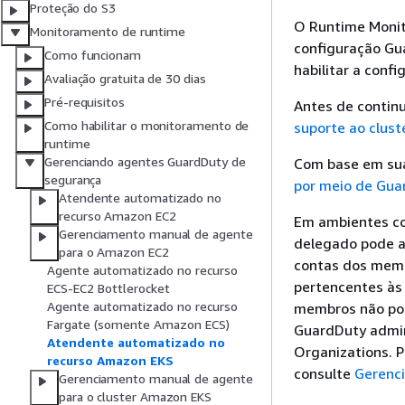
Proteção do S3
O Runtime Monit
Monitoramento de runtime
configuração Gu
Como funcionam
habilitar a conf
Avaliação gratuita de 30 dias
Pré-requisitos
Antes de continu
Como habilitar o monitoramento de
suporte ao clus
runtime
Gerenciando agentes GuardDuty de
Com base em su
segurança
por meio de Gua
Atendente automatizado no
recurso Amazon EC2
Em ambientes co
Gerenciamento manual de agente
delegado pode a
para o Amazon EC2
contas dos memb
Agente automatizado no recurso
pertencentes às
ECS-EC2 Bottlerocket
Agente automatizado no recurso
membros não pod
Fargate (somente Amazon ECS)
GuardDuty admin
Atendente automatizado no
Organizations. 
recurso Amazon EKS
consulte
Gerenci
Gerenciamento manual de agente
para o cluster Amazon EKS