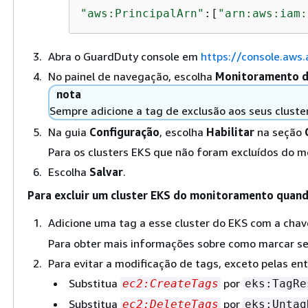
"aws:PrincipalArn"
:[
"arn:aws:iam:
Abra o GuardDuty console em
https://console.aw
No painel de navegação, escolha
Monitoramento d
nota
Sempre adicione a tag de exclusão aos seus clust
Na guia
Configuração
, escolha
Habilitar
na seção
Para os clusters EKS que não foram excluídos do 
Escolha
Salvar
.
Para excluir um cluster EKS do monitoramento quand
Adicione uma tag a esse cluster do EKS com a cha
Para obter mais informações sobre como marcar se
Para evitar a modificação de tags, exceto pelas ent
Substitua
por
ec2:CreateTags
eks:TagRe
Substitua
por
ec2:DeleteTags
eks:Untag