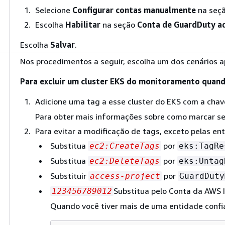
Selecione
Configurar contas manualmente
na seçã
Escolha
Habilitar
na seção
Conta de GuardDuty ad
Escolha
Salvar
.
Nos procedimentos a seguir, escolha um dos cenários ap
Para excluir um cluster EKS do monitoramento quand
Adicione uma tag a esse cluster do EKS com a cha
Para obter mais informações sobre como marcar se
Para evitar a modificação de tags, exceto pelas ent
Substitua
por
ec2:CreateTags
eks:TagRe
Substitua
por
ec2:DeleteTags
eks:Untag
Substituir
por
access-project
GuardDuty
Substitua pelo Conta da AWS I
123456789012
Quando você tiver mais de uma entidade confiáv