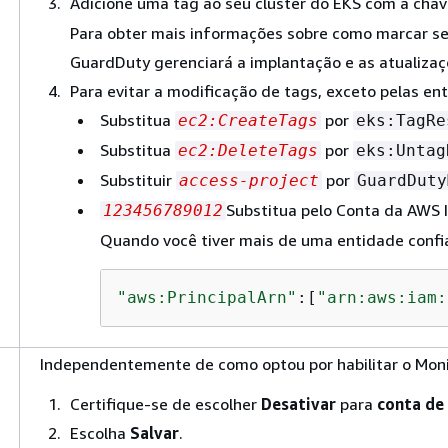
Adicione uma tag ao seu cluster do EKS com a ch
Para obter mais informações sobre como marcar se
GuardDuty gerenciará a implantação e as atualizaç
Para evitar a modificação de tags, exceto pelas ent
Substitua
por
ec2:CreateTags
eks:TagRe
Substitua
por
ec2:DeleteTags
eks:Untag
Substituir
por
access-project
GuardDuty
Substitua pelo Conta da AWS I
123456789012
Quando você tiver mais de uma entidade confiáv
"aws:PrincipalArn"
:[
"arn:aws:iam:
Independentemente de como optou por habilitar o Moni
Certifique-se de escolher
Desativar
para
conta de
Escolha
Salvar
.