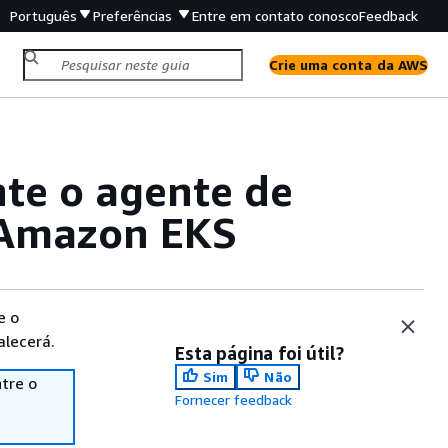
Português
Preferências
Entre em contato conosco
Feedback
Crie uma conta da AWS
te o agente de
 Amazon EKS
e o
alecerá.
Esta página foi útil?
Sim
Não
tre o
Fornecer feedback