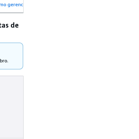
mo gerenciar o agente de segurança manualmente para o cl
tas de
bro.