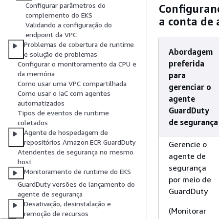
Configurar parâmetros do
Configuran
complemento do EKS
a conta de
Validando a configuração do
endpoint da VPC
Problemas de cobertura de runtime
Abordagem
e solução de problemas
preferida
Configurar o monitoramento da CPU e
da memória
para
Como usar uma VPC compartilhada
gerenciar o
Como usar o IaC com agentes
agente
automatizados
GuardDuty
Tipos de eventos de runtime
de segurança
coletados
Agente de hospedagem de
repositórios Amazon ECR GuardDuty
Gerencie o
Atendentes de segurança no mesmo
agente de
host
segurança
Monitoramento de runtime do EKS
por meio de
GuardDuty versões de lançamento do
GuardDuty
agente de segurança
Desativação, desinstalação e
(Monitorar
remoção de recursos